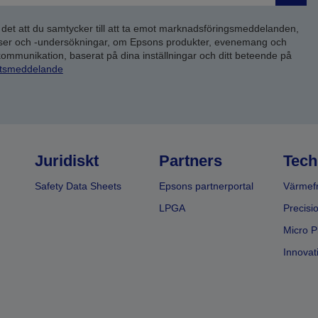
 det att du samtycker till att ta emot marknadsföringsmeddelanden,
yser och -undersökningar, om Epsons produkter, evenemang och
 kommunikation, baserat på dina inställningar och ditt beteende på
etsmeddelande
Juridiskt
Partners
Tech
Safety Data Sheets
Epsons partnerportal
Värmefr
LPGA
Precisi
Micro P
Innovati