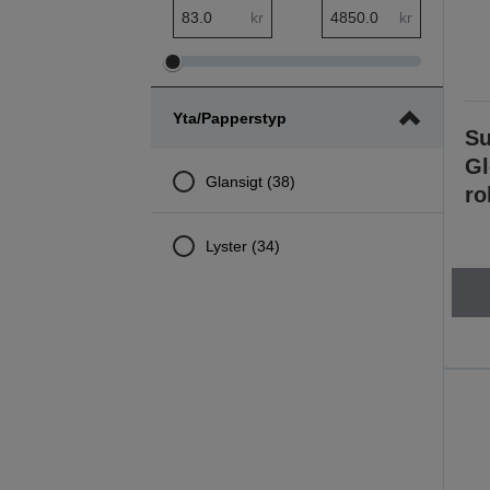
pris minsta intervall
pris största intervall
kr
kr
Justera
Justera
pris
pris
Yta/papperstyp
minsta
största
Su
intervall
intervall
Gl
Glansigt (38)
ro
Lyster (34)