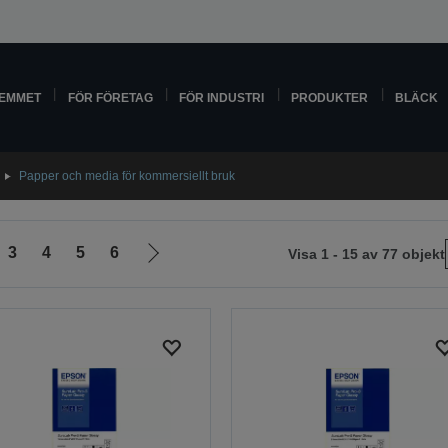
HEMMET
FÖR FÖRETAG
FÖR INDUSTRI
PRODUKTER
BLÄCK
Papper och media för kommersiellt bruk
3
4
5
6
Visa 1 - 15 av 77 objekt
Gå
till
nästa
sida