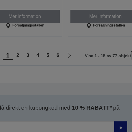
Mer information
Mer information
Försäljningsställen
Försäljningsställen
1
2
3
4
5
6
Visa 1 - 15 av 77 objekt
Gå
Gå
ll
till
öregående
nästa
ida
sida
 få direkt en kupongkod med
10 % RABATT*
på
Skick