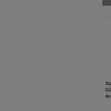
Su
Gl
4r