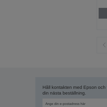
ti
f
s
Håll kontakten med Epson och
din nästa beställning.