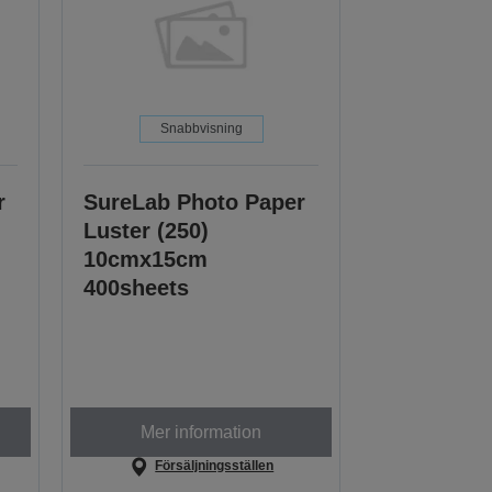
Snabbvisning
r
SureLab Photo Paper
Luster (250)
10cmx15cm
400sheets
Mer information
Försäljningsställen