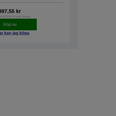
397,55 kr
ms (318,04 kr exkl. moms)
Köp nu
ar kan jag köpa