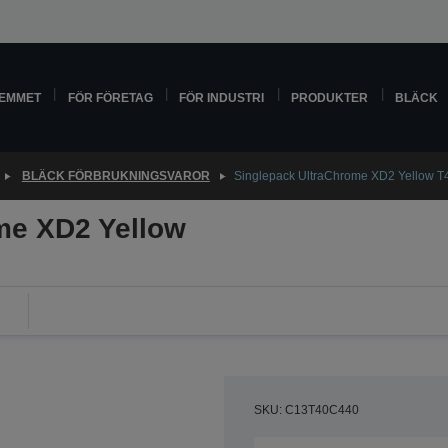
HEMMET
FÖR FÖRETAG
FÖR INDUSTRI
PRODUKTER
BLÄCK
BLÄCK FÖRBRUKNINGSVAROR
Singlepack UltraChrome XD2 Yellow 
me XD2 Yellow
SKU: C13T40C440