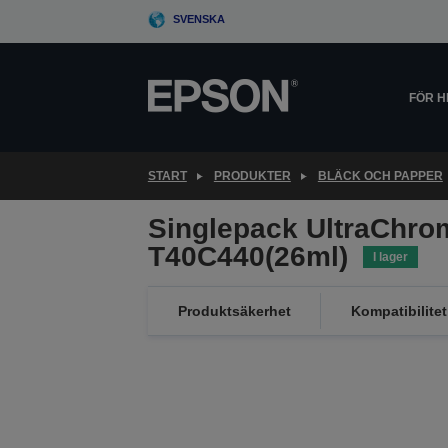
Skip
SVENSKA
to
main
content
FÖR 
START
PRODUKTER
BLÄCK OCH PAPPER
Singlepack UltraChro
T40C440(26ml)
I lager
Produktsäkerhet
Kompatibilitet