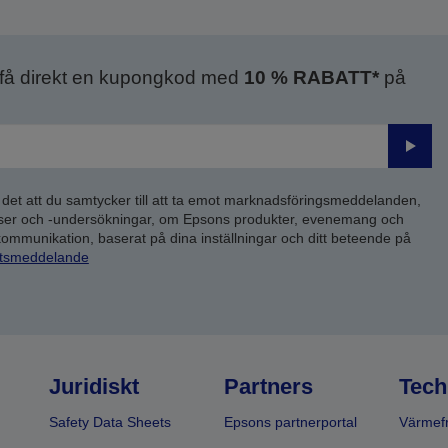
 få direkt en kupongkod med
10 % RABATT*
på
Skick
 det att du samtycker till att ta emot marknadsföringsmeddelanden,
yser och -undersökningar, om Epsons produkter, evenemang och
 kommunikation, baserat på dina inställningar och ditt beteende på
etsmeddelande
Juridiskt
Partners
Tech
Safety Data Sheets
Epsons partnerportal
Värmefr