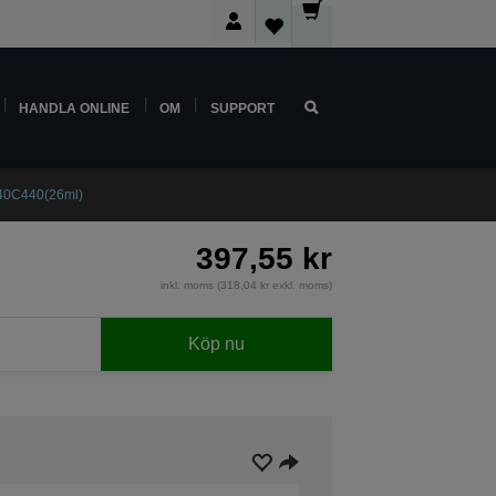
HANDLA ONLINE
OM
SUPPORT
T40C440(26ml)
397,55 kr
inkl. moms (318,04 kr exkl. moms)
Köp nu