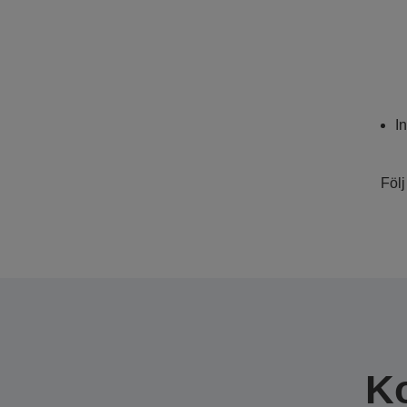
I
Följ
K