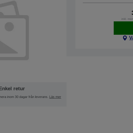
inkl. mo
V
Enkel retur
nera inom 30 dagar från leverans.
Läs mer