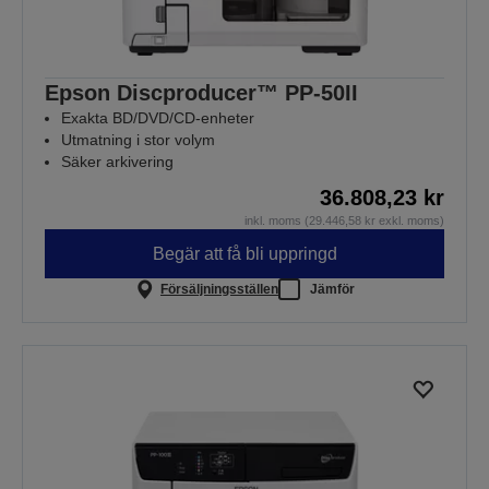
Epson Discproducer™ PP-50II
Exakta BD/DVD/CD-enheter
Utmatning i stor volym
Säker arkivering
36.808,23 kr
inkl. moms (29.446,58 kr exkl. moms)
Begär att få bli uppringd
Försäljningsställen
Jämför