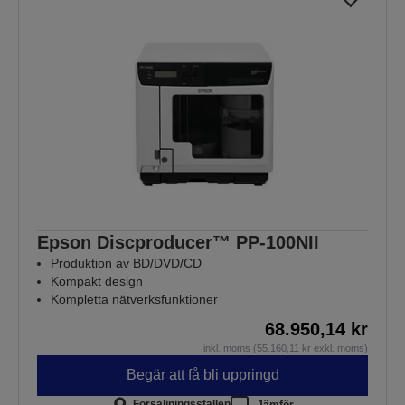
Epson Discproducer™ PP-100NII
Produktion av BD/DVD/CD
Kompakt design
Kompletta nätverksfunktioner
68.950,14 kr
inkl. moms (55.160,11 kr exkl. moms)
Begär att få bli uppringd
Försäljningsställen
Jämför