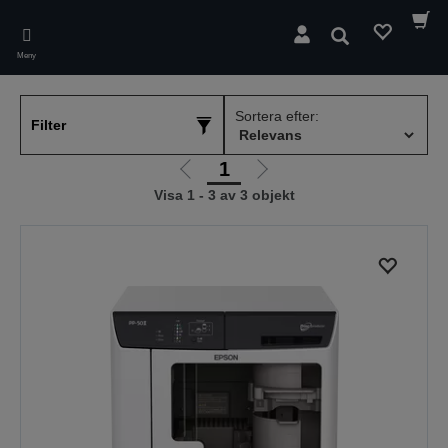
Skip
to
Sök
main
Meny
content
Sortera efter:
Filter
1
Gå
Gå
Visa 1 - 3 av 3 objekt
till
till
föregående
nästa
sida
sida