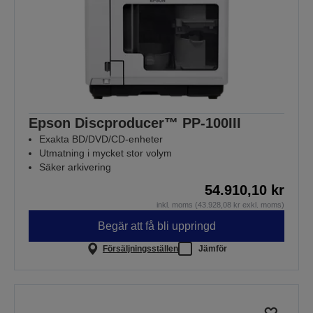
Epson Discproducer™ PP-100III
Exakta BD/DVD/CD-enheter
Utmatning i mycket stor volym
Säker arkivering
54.910,10 kr
inkl. moms (43.928,08 kr exkl. moms)
Begär att få bli uppringd
Försäljningsställen
Jämför