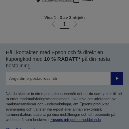
Visa 1 - 3 av 3 objekt
1
Gå
Gå
till
till
föregående
nästa
sida
sida
Håll kontakten med Epson och få direkt en
kupongkod med
10 % RABATT*
på din nästa
beställning.
Skicka
När du skickar in din e-postadress innebär det att du samtycker till att
ta emot marknadsföringsmeddelanden, inklusive om utförandet av
marknadsanalyser och -undersökningar, om Epsons produkter,
evenemang och tjänster via e-post eller annan elektronisk
kommunikation, baserat på dina inställningar och ditt beteende på
webben så som beskrivs i
Epsons integritetsmeddelande