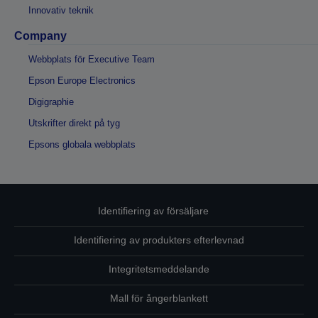
Innovativ teknik
Company
Webbplats för Executive Team
Epson Europe Electronics
Digigraphie
Utskrifter direkt på tyg
Epsons globala webbplats
Identifiering av försäljare
Identifiering av produkters efterlevnad
Integritetsmeddelande
Mall för ångerblankett