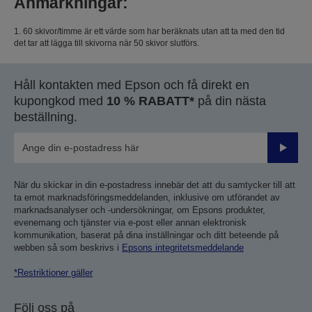
Anmärkningar:
1. 60 skivor/timme är ett värde som har beräknats utan att ta med den tid
det tar att lägga till skivorna när 50 skivor slutförs.
Håll kontakten med Epson och få direkt en
kupongkod med
10 % RABATT*
på din nästa
beställning.
Skicka
När du skickar in din e-postadress innebär det att du samtycker till att
ta emot marknadsföringsmeddelanden, inklusive om utförandet av
marknadsanalyser och -undersökningar, om Epsons produkter,
evenemang och tjänster via e-post eller annan elektronisk
kommunikation, baserat på dina inställningar och ditt beteende på
webben så som beskrivs i
Epsons integritetsmeddelande
*Restriktioner gäller
Följ oss på