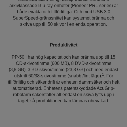
arkivklassade Blu-ray-enheter (Pioneer PR1 series) är
både exakta och tillförlitliga. Och med USB 3.0
SuperSpeed-gränssnittet kan systemet bränna och
skriva upp till 50 skivor i en enda operation.
Produktivitet
PP-50II har hög kapacitet och kan bränna upp till 15
CD-skivor/timme (600 MB), 8 DVD-skivor/timme
(3,8 GB), 3 BD-skivor/timme (23,8 GB) och med endast
1
utskrift 60/38-skivor/timme (snabbt/fint läge).
. För
tillförlitlig och säker drift är enheten dammsäker och helt
automatiserad. Enhetens patentskyddade AcuGrip-
robotarm säkerställer att endast en skiva lyfts upp i
taget, så produktionen kan lämnas obevakad.