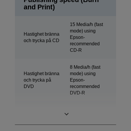
and Print)
15 Media/h (fast
mode) using
Hastighet bränna
Epson-
och trycka på CD
recommended
CD-R
8 Media/h (fast
Hastighet bränna
mode) using
och trycka på
Epson-
DVD
recommended
DVD-R
Burn & Print
3 Media/h
Speed Blu-ray