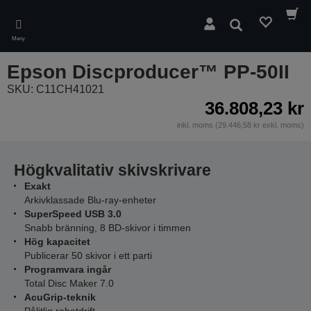
Skip
to
Sök
main
Meny
content
Epson Discproducer™ PP-50II
SKU: C11CH41021
36.808,23 kr
inkl. moms (29.446,58 kr exkl. moms)
Högkvalitativ skivskrivare
Exakt
Arkivklassade Blu-ray-enheter
SuperSpeed USB 3.0
Snabb bränning, 8 BD-skivor i timmen
Hög kapacitet
Publicerar 50 skivor i ett parti
Programvara ingår
Total Disc Maker 7.0
AcuGrip-teknik