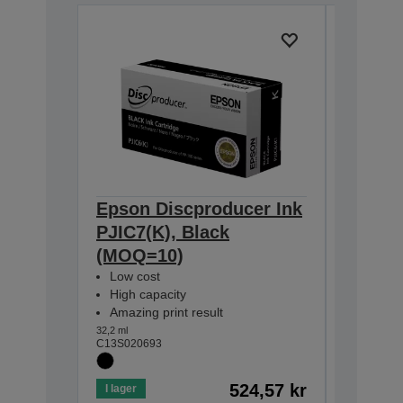
Epson Discproducer Ink
Epson 
PJIC7(K), Black
PJIC7(
(MOQ=10)
(MOQ=
Low cost
Low cos
High capacity
High ca
Amazing print result
Amazing
32,2 ml
31,5 ml
C13S020693
C13S0206
524,57 kr
I lager
I lager