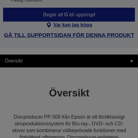
Pålitlig robotdrift
Begär att få bli uppringd
Var kan jag köpa
GÅ TILL SUPPORTSIDAN FÖR DENNA PRODUKT
Översikt
Översikt
Discproducer PP-50II från Epson är ett förstklassigt
skivproduktionssystem för Blu-ray-, DVD- och CD-
skivor som kombinerar välbeprövade funktioner med
förbättrad utformning. Discproducer-enhetens