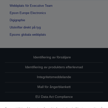
Webbplats för Executive Team
Epson Europe Electronics
Digigraphie
Utskrifter direkt på tyg
Epsons globala webbplats
Identifiering av försäljare
Identifiering av produkters efterlevnad
Integritetsmeddelande
Mall för ångerblankett
EU Data Act Compliance
Kontakta oss angående dina uppgifter