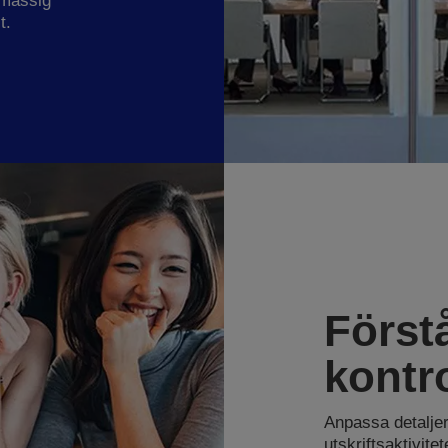
ömässig
t.
Först
kontro
Anpassa detaljer
utskriftsaktivit