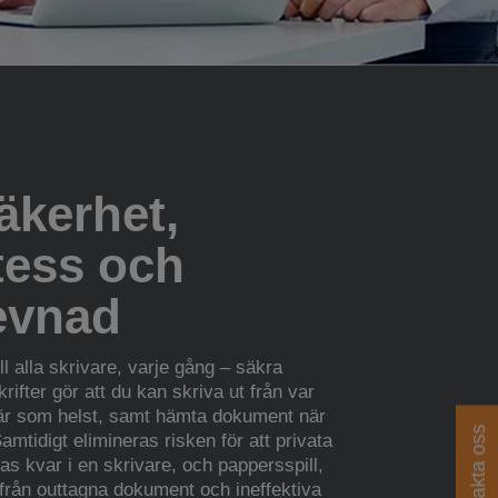
äkerhet,
tess och
levnad
ill alla skrivare, varje gång – säkra
rifter gör att du kan skriva ut från var
är som helst, samt hämta dokument när
Kontakta oss
Samtidigt elimineras risken för att privata
as kvar i en skrivare, och pappersspill,
 från outtagna dokument och ineffektiva