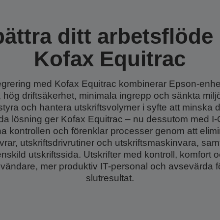
ättra ditt arbetsflöd
Kofax Equitrac
egrering med Kofax Equitrac kombinerar Epson-enhe
r, hög driftsäkerhet, minimala ingrepp och sänkta mi
styra och hantera utskriftsvolymer i syfte att minska 
a lösning ger Kofax Equitrac – nu dessutom med I
na kontrollen och förenklar processer genom att elim
rvrar, utskriftsdrivrutiner och utskriftsmaskinvara, sa
nskild utskriftssida. Utskrifter med kontroll, komfort o
användare, mer produktiv IT-personal och avsevärda för
slutresultat.