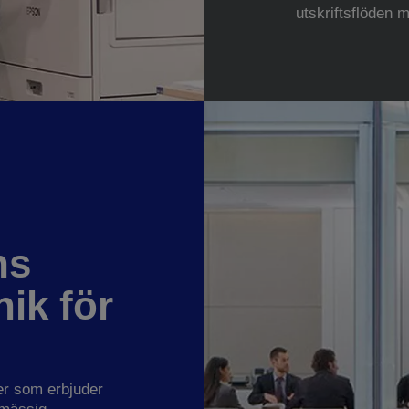
utskriftsflöden m
ns
nik för
er som erbjuder