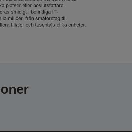
ka platser eller beslutsfattare.
ras smidigt i befintliga IT-
alla miljöer, från småföretag till
lera filialer och tusentals olika enheter.
ioner