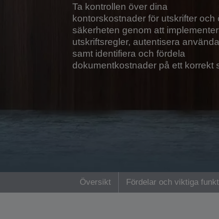
Ta kontrollen över dina
kontorskostnader för utskrifter och
säkerheten genom att implemente
utskriftsregler, autentisera använd
samt identifiera och fördela
dokumentkostnader på ett korrekt s
Översikt
Fördelar och viktiga funk