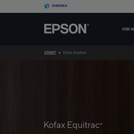
Skip
SVENSKA
to
main
content
FÖR 
START
Kofax Equitrac