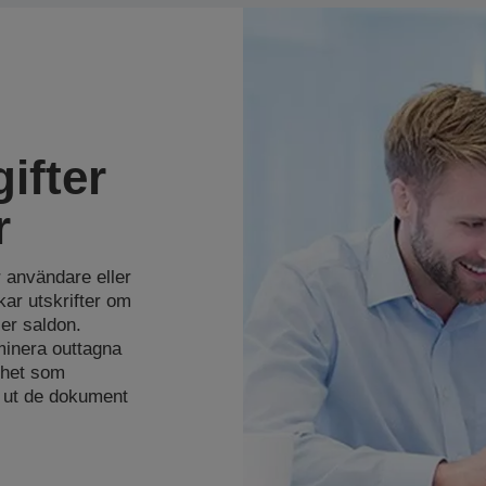
ifter
r
 användare eller
ar utskrifter om
er saldon.
minera outtagna
ighet som
 ut de dokument