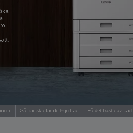
 öka
ra
are
ätt.
tioner
Så här skaffar du Equitrac
Få det bästa av båda