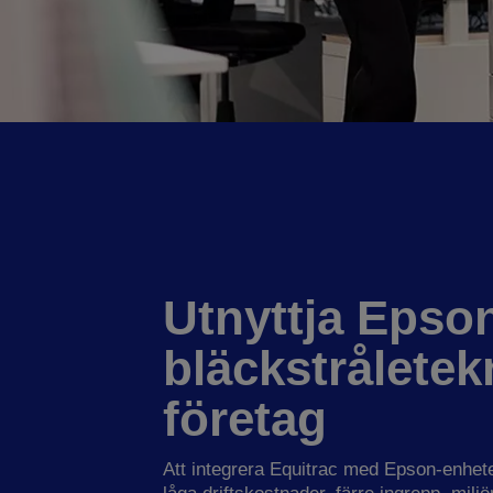
Utnyttja Epso
bläckstråletek
företag
Att integrera Equitrac med Epson-enhet