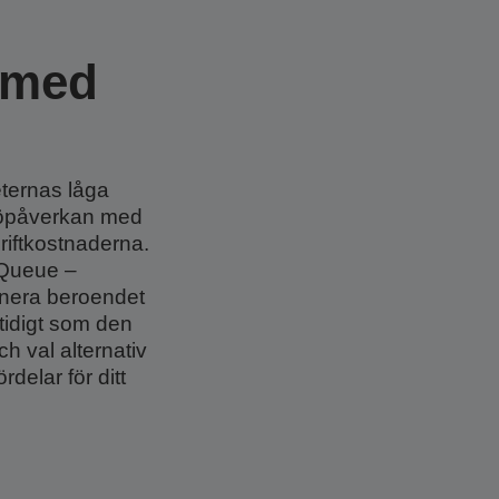
e med
ternas låga
ljöpåverkan med
driftkostnaderna.
-Queue –
inera beroendet
mtidigt som den
ch val alternativ
delar för ditt