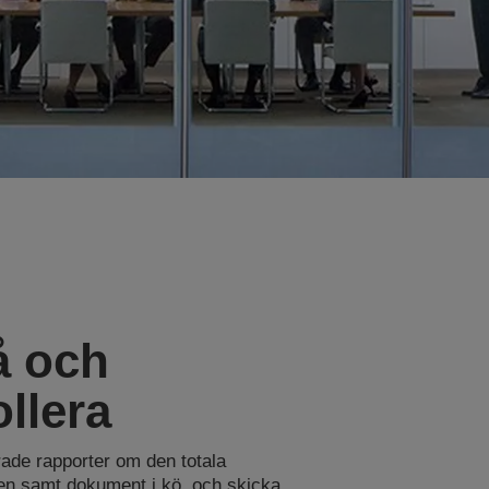
å och
llera
ade rapporter om den totala
eten samt dokument i kö, och skicka