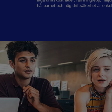
låga driftskostnader, färre ingrepp, milj
hållbarhet och hög driftsäkerhet är enkel