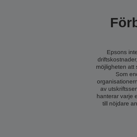
Förb
Epsons int
driftskostnade
möjligheten att 
Som end
organisationer
av utskriftsse
hanterar varje e
till nöjdare 