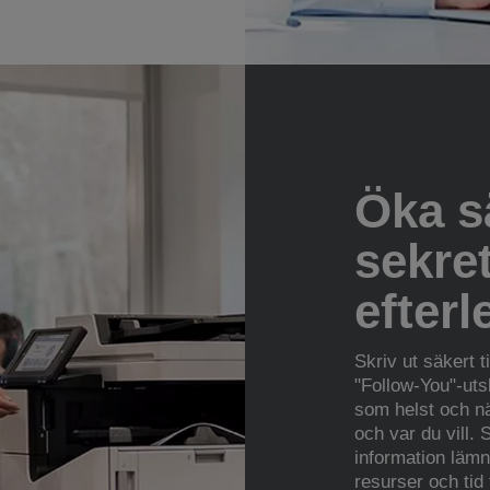
Öka s
sekre
efter
Skriv ut säkert t
"Follow-You"-utsk
som helst och n
och var du vill. 
information lämn
resurser och tid