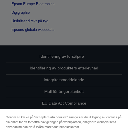
Epson Europe Electronics
Digigraphie
Utskrifter direkt på tyg
Epsons globala webbplats
Identifiering av försäljare
Identifiering av produkters efterlevnad
Integritetsmeddelande
Mall för ångerblankett
EU Data Act Compliance
Kontakta oss angående dina uppgifter
Genom att klicka på "acceptera alla cookies" samtycker du till lagring av cookies på
din enhet för att förbättra navigeringen på webbplatsen, analysera webbplatsens
Information om cookies
användning och bistå i våra marknadsföringsinsatser.