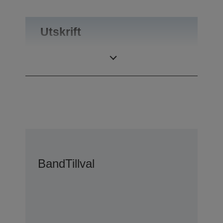
Utskrift
Kopior
5 plus ett original
Band
Tillval