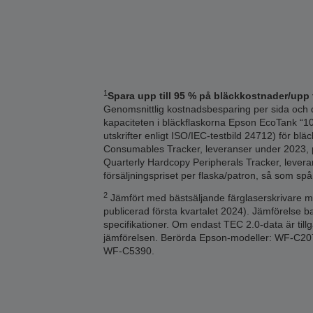
1
Spara upp till 95 % på bläckkostnader/upp t
Genomsnittlig kostnadsbesparing per sida och d
kapaciteten i bläckflaskorna Epson EcoTank “10
utskrifter enligt ISO/IEC-testbild 24712) för bl
Consumables Tracker, leveranser under 2023, p
Quarterly Hardcopy Peripherals Tracker, levera
försäljningspriset per flaska/patron, så som spå
2
Jämfört med bästsäljande färglaserskrivare me
publicerad första kvartalet 2024). Jämförelse 
specifikationer. Om endast TEC 2.0-data är till
jämförelsen. Berörda Epson-modeller: WF-
WF-C5390.