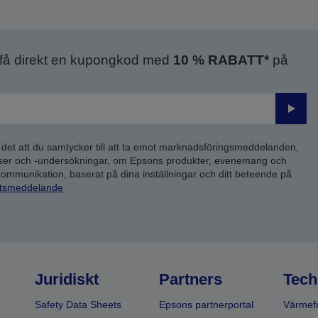
 få direkt en kupongkod med
10 % RABATT*
på
Skick
 det att du samtycker till att ta emot marknadsföringsmeddelanden,
yser och -undersökningar, om Epsons produkter, evenemang och
 kommunikation, baserat på dina inställningar och ditt beteende på
etsmeddelande
Juridiskt
Partners
Tech
Safety Data Sheets
Epsons partnerportal
Värmefr