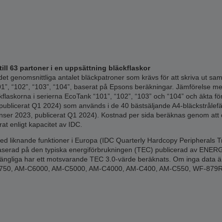
ill 63 partoner i en uppsättning bläckflaskor
et genomsnittliga antalet bläckpatroner som krävs för att skriva ut s
1”, “102”, “103”, “104”, baserat på Epsons beräkningar. Jämförelse me
äckflaskorna i serierna EcoTank “101”, “102”, “103” och “104” och äkta f
ublicerat Q1 2024) som används i de 40 bästsäljande A4-bläckstrålef
nser 2023, publicerat Q1 2024). Kostnad per sida beräknas genom att d
rat enligt kapacitet av IDC.
d liknande funktioner i Europa (IDC Quarterly Hardcopy Peripherals Tr
baserad på den typiska energiförbrukningen (TEC) publicerad av ENERGY 
gängliga har ett motsvarande TEC 3.0-värde beräknats. Om inga data är t
C20750, AM-C6000, AM-C5000, AM-C4000, AM-C400, AM-C550, WF-87