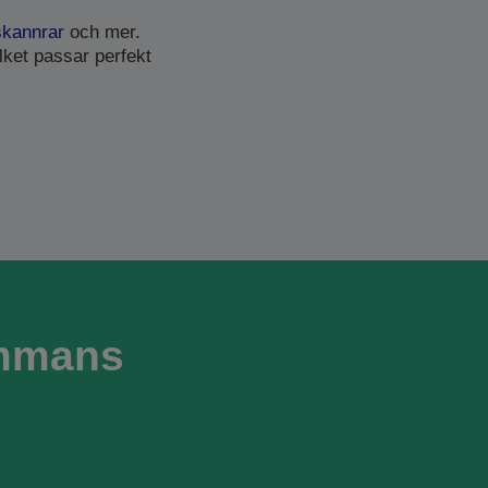
skannrar
och mer.
lket passar perfekt
ammans