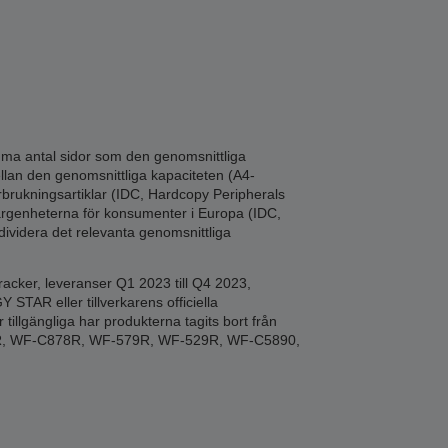
amma antal sidor som den genomsnittliga
llan den genomsnittliga kapaciteten (A4-
örbrukningsartiklar (IDC, Hardcopy Peripherals
ärgenheterna för konsumenter i Europa (IDC,
ividera det relevanta genomsnittliga
acker, leveranser Q1 2023 till Q4 2023,
STAR eller tillverkarens officiella
illgängliga har produkterna tagits bort från
9R, WF-C878R, WF-579R, WF-529R, WF-C5890,