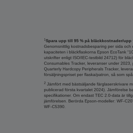
1
Spara upp till 95 % på bläckkostnader/upp t
Genomsnittlig kostnadsbesparing per sida och d
kapaciteten i bläckflaskorna Epson EcoTank “10
utskrifter enligt ISO/IEC-testbild 24712) för bl
Consumables Tracker, leveranser under 2023, p
Quarterly Hardcopy Peripherals Tracker, levera
försäljningspriset per flaska/patron, så som spå
2
Jämfört med bästsäljande färglaserskrivare me
publicerad första kvartalet 2024). Jämförelse 
specifikationer. Om endast TEC 2.0-data är till
jämförelsen. Berörda Epson-modeller: WF-
WF-C5390.