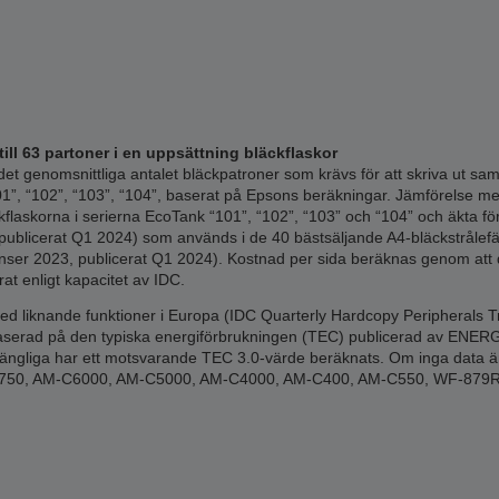
ill 63 partoner i en uppsättning bläckflaskor
et genomsnittliga antalet bläckpatroner som krävs för att skriva ut s
1”, “102”, “103”, “104”, baserat på Epsons beräkningar. Jämförelse me
äckflaskorna i serierna EcoTank “101”, “102”, “103” och “104” och äkta f
ublicerat Q1 2024) som används i de 40 bästsäljande A4-bläckstrålef
nser 2023, publicerat Q1 2024). Kostnad per sida beräknas genom att d
rat enligt kapacitet av IDC.
d liknande funktioner i Europa (IDC Quarterly Hardcopy Peripherals Tr
baserad på den typiska energiförbrukningen (TEC) publicerad av ENERGY 
gängliga har ett motsvarande TEC 3.0-värde beräknats. Om inga data är t
C20750, AM-C6000, AM-C5000, AM-C4000, AM-C400, AM-C550, WF-87