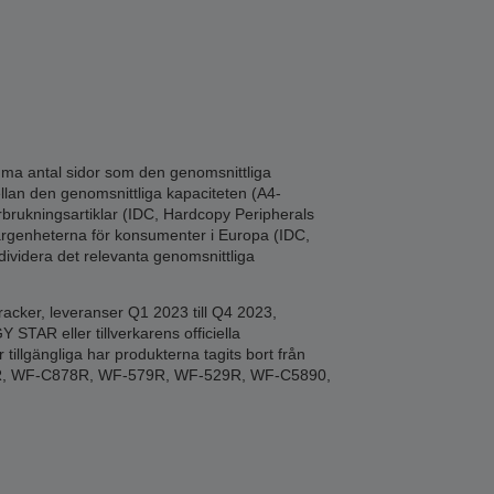
amma antal sidor som den genomsnittliga
llan den genomsnittliga kapaciteten (A4-
örbrukningsartiklar (IDC, Hardcopy Peripherals
ärgenheterna för konsumenter i Europa (IDC,
ividera det relevanta genomsnittliga
acker, leveranser Q1 2023 till Q4 2023,
STAR eller tillverkarens officiella
illgängliga har produkterna tagits bort från
9R, WF-C878R, WF-579R, WF-529R, WF-C5890,