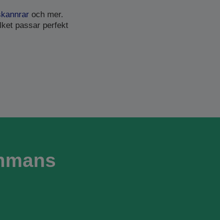
skannrar
och mer.
lket passar perfekt
ammans