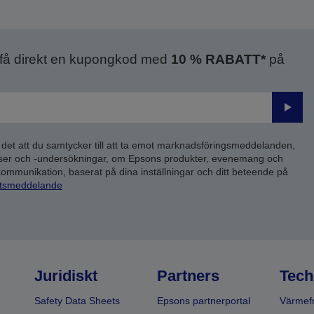
 få direkt en kupongkod med
10 % RABATT*
på
Skick
 det att du samtycker till att ta emot marknadsföringsmeddelanden,
yser och -undersökningar, om Epsons produkter, evenemang och
 kommunikation, baserat på dina inställningar och ditt beteende på
etsmeddelande
Juridiskt
Partners
Tech
Safety Data Sheets
Epsons partnerportal
Värmefr