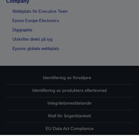
Company
Webbplats för Executive Team
Epson Europe Electronics
Digigraphie
Utskrifter direkt på tyg
Epsons globala webbplats
Identifiering av försäljare
Identifiering av produkters efterlevnad
Integritetsmeddelande
Mall för ångerblankett
EU Data Act Compliance