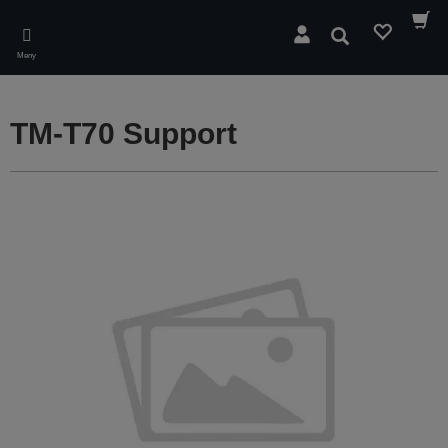
Skip
to
Sök
main
Meny
content
TM-T70 Support