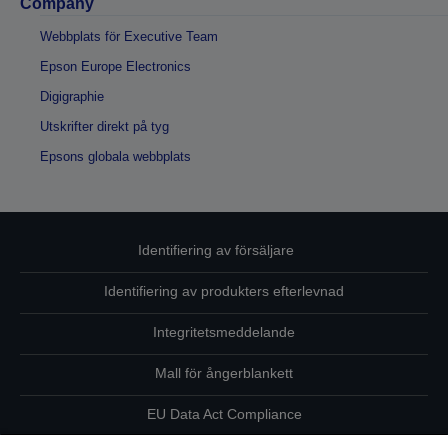
Company
Webbplats för Executive Team
Epson Europe Electronics
Digigraphie
Utskrifter direkt på tyg
Epsons globala webbplats
Identifiering av försäljare
Identifiering av produkters efterlevnad
Integritetsmeddelande
Mall för ångerblankett
EU Data Act Compliance