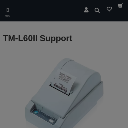
Skip
to
Sök
main
Meny
content
TM-L60II Support