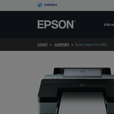
Skip
SVENSKA
to
main
content
FÖR 
START
SUPPORT
Epson Stylus Pro 4900