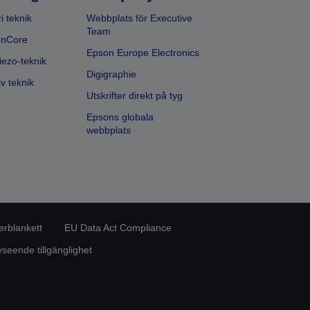
i teknik
Webbplats för Executive
Team
onCore
Epson Europe Electronics
iezo-teknik
Digigraphie
v teknik
Utskrifter direkt på tyg
Epsons globala
webbplats
erblankett
EU Data Act Compliance
eende tillgänglighet