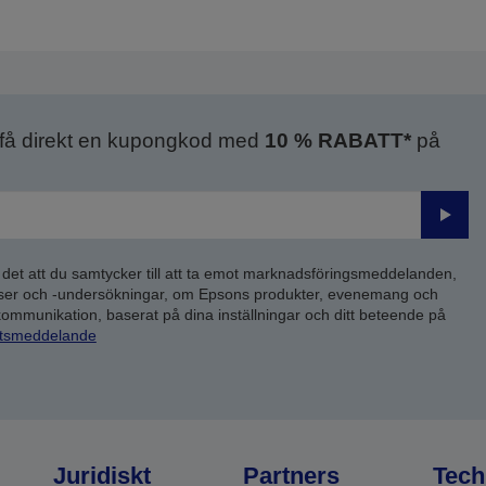
 få direkt en kupongkod med
10 % RABATT*
på
Skick
 det att du samtycker till att ta emot marknadsföringsmeddelanden,
yser och -undersökningar, om Epsons produkter, evenemang och
 kommunikation, baserat på dina inställningar och ditt beteende på
etsmeddelande
Juridiskt
Partners
Tech