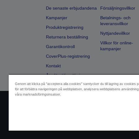
De senaste erbjudandena
Försäljningsvillkor
Kampanjer
Betalnings- och
leveransvillkor
Produktregistrering
Nyttjandevillkor
Returnera beställning
Villkor för online-
Garantikontroll
kampanjer
CoverPlus-registrering
Kontakt
Återförsäljarsökning
Genom att klicka på "acceptera alla cookies" samtycker du till lagring av cookies p
för att förbättra navigeringen på webbplatsen, analysera webbplatsens användning 
våra marknadsföringsinsatser.
Identifiering av försäljare
Identifierin
Kontakta oss angåen