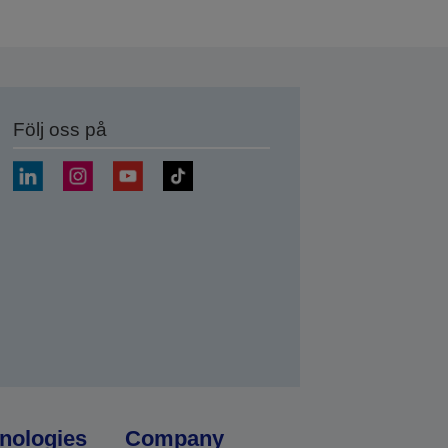
Följ oss på
a
nologies
Company