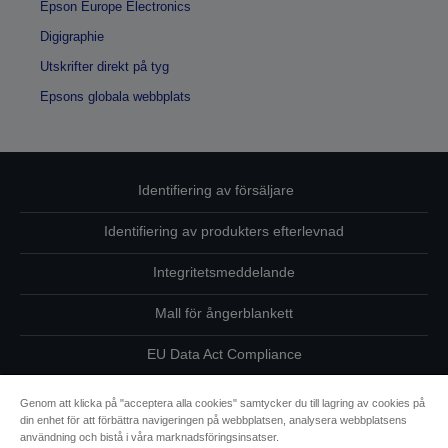
Epson Europe Electronics
Digigraphie
Utskrifter direkt på tyg
Epsons globala webbplats
Identifiering av försäljare
Identifiering av produkters efterlevnad
Integritetsmeddelande
Mall för ångerblankett
EU Data Act Compliance
Kontakta oss angående dina uppgifter
Genom att klicka på "acceptera alla cookies" samtycker du till lagring av cookies på
din enhet för att förbättra navigeringen på webbplatsen, analysera webbplatsens
Information om cookies
användning och bistå i våra marknadsföringsinsatser.