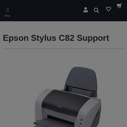
Skip
to
Sök
main
Meny
content
Epson Stylus C82 Support