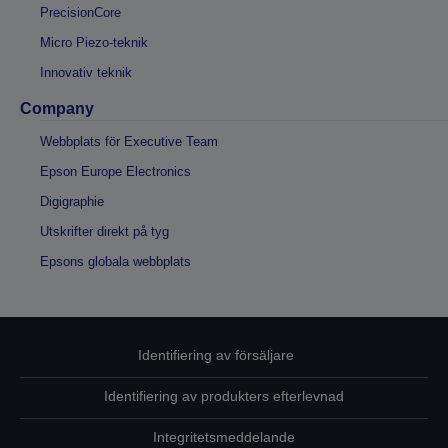
PrecisionCore
Micro Piezo-teknik
Innovativ teknik
Company
Webbplats för Executive Team
Epson Europe Electronics
Digigraphie
Utskrifter direkt på tyg
Epsons globala webbplats
Identifiering av försäljare
Identifiering av produkters efterlevnad
Integritetsmeddelande