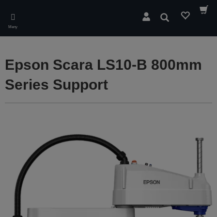
Skip
to
Sök
main
Meny
content
Epson Scara LS10-B 800mm
Series Support