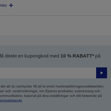
ries
 få direkt en kupongkod med
10 % RABATT*
på
Skick
 det att du samtycker till att ta emot marknadsföringsmeddelanden,
yser och -undersökningar, om Epsons produkter, evenemang och
 kommunikation, baserat på dina inställningar och ditt beteende på
etsmeddelande