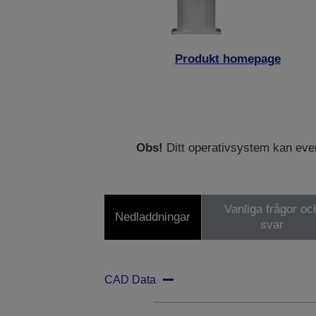
Produkt homepage
Obs!
Ditt operativsystem kan eventu
Vanliga frågor oc
Nedladdningar
svar
CAD Data