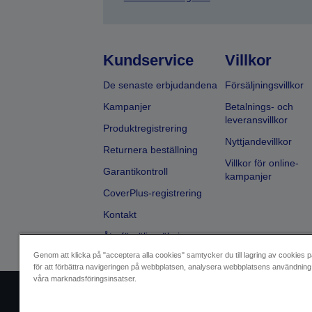
Kundservice
Villkor
De senaste erbjudandena
Försäljningsvillkor
Kampanjer
Betalnings- och
leveransvillkor
Produktregistrering
Nyttjandevillkor
Returnera beställning
Villkor för online-
Garantikontroll
kampanjer
CoverPlus-registrering
Kontakt
Återförsäljarsökning
Genom att klicka på "acceptera alla cookies" samtycker du till lagring av cookies p
för att förbättra navigeringen på webbplatsen, analysera webbplatsens användning 
våra marknadsföringsinsatser.
Identifiering av försäljare
Identifierin