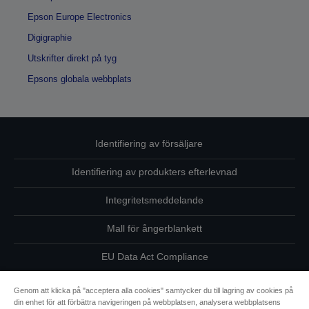
Epson Europe Electronics
Digigraphie
Utskrifter direkt på tyg
Epsons globala webbplats
Identifiering av försäljare
Identifiering av produkters efterlevnad
Integritetsmeddelande
Mall för ångerblankett
EU Data Act Compliance
Kontakta oss angående dina uppgifter
Genom att klicka på "acceptera alla cookies" samtycker du till lagring av cookies på
din enhet för att förbättra navigeringen på webbplatsen, analysera webbplatsens