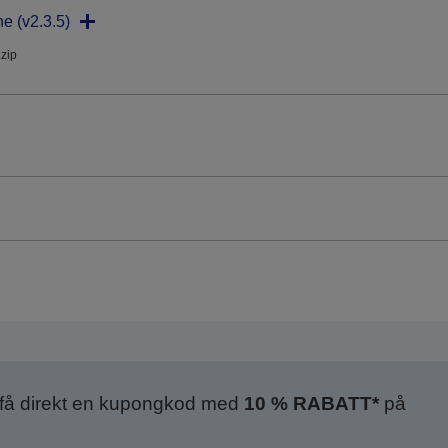
ne (v2.3.5)
.zip
 få direkt en kupongkod med
10 % RABATT*
på