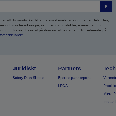
Skick
 det att du samtycker till att ta emot marknadsföringsmeddelanden,
yser och -undersökningar, om Epsons produkter, evenemang och
 kommunikation, baserat på dina inställningar och ditt beteende på
etsmeddelande
Juridiskt
Partners
Tech
Safety Data Sheets
Epsons partnerportal
Värmefr
LPGA
Precisi
Micro P
Innovati