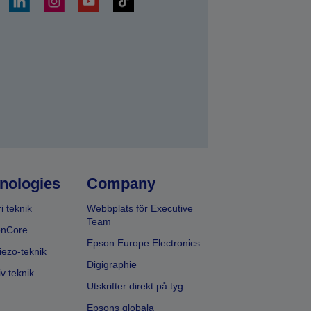
a
nologies
Company
i teknik
Webbplats för Executive
Team
onCore
Epson Europe Electronics
iezo-teknik
Digigraphie
v teknik
Utskrifter direkt på tyg
Epsons globala