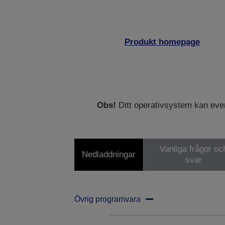
Produkt homepage
Obs!
Ditt operativsystem kan eventu
Vanliga frågor oc
Nedladdningar
svar
Övrig programvara