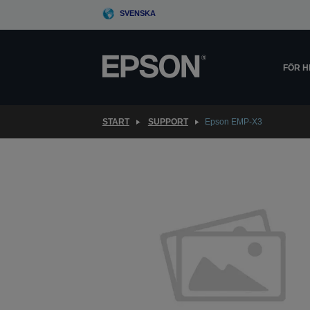
Skip
SVENSKA
to
main
content
FÖR 
START
SUPPORT
Epson EMP-X3