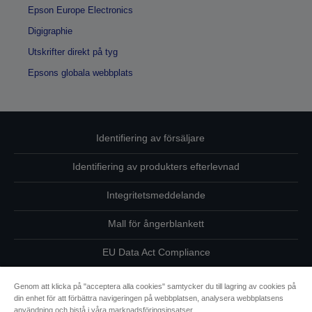
Epson Europe Electronics
Digigraphie
Utskrifter direkt på tyg
Epsons globala webbplats
Identifiering av försäljare
Identifiering av produkters efterlevnad
Integritetsmeddelande
Mall för ångerblankett
EU Data Act Compliance
Kontakta oss angående dina uppgifter
Genom att klicka på "acceptera alla cookies" samtycker du till lagring av cookies på
din enhet för att förbättra navigeringen på webbplatsen, analysera webbplatsens
Information om cookies
användning och bistå i våra marknadsföringsinsatser.