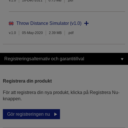
v.1.0
16-Dec-2021
0.75 MB
.pdf
Throw Distance Simulator (v1.0)
v.1.0
05-May-2020
2.39 MB
.pdf
Registreringsalternativ och garantitillval
Registrera din produkt
För att registrera din nya produkt, klicka på Registrera Nu-
knappen.
Gör registreringen nu