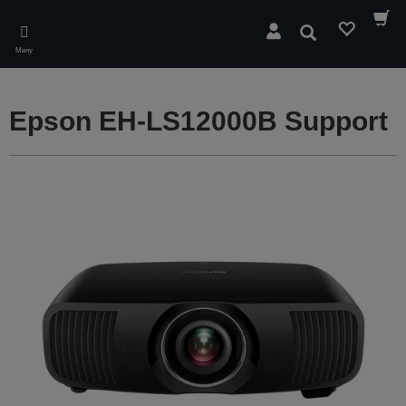
Skip
to
Sök
main
Meny
content
Epson EH-LS12000B Support