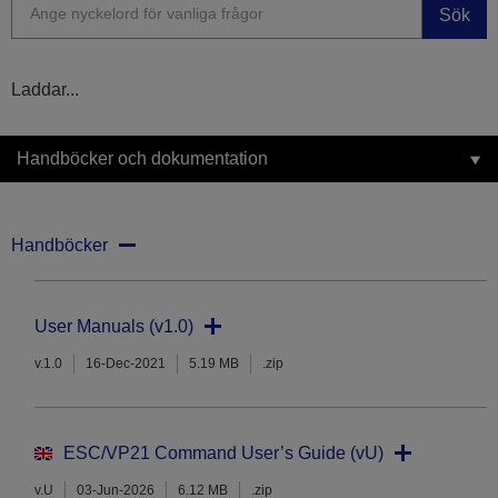
Sök
Laddar...
Handböcker och dokumentation
Handböcker
User Manuals (v1.0)
v.1.0
16-Dec-2021
5.19 MB
.zip
ESC/VP21 Command User’s Guide (vU)
v.U
03-Jun-2026
6.12 MB
.zip