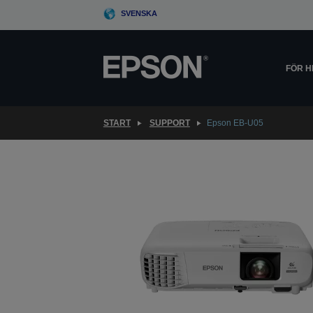
Skip
SVENSKA
to
main
content
FÖR 
START
SUPPORT
Epson EB-U05