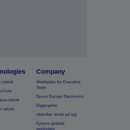
a
nologies
Company
i teknik
Webbplats för Executive
Team
onCore
Epson Europe Electronics
iezo-teknik
Digigraphie
v teknik
Utskrifter direkt på tyg
Epsons globala
webbplats