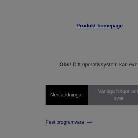
Produkt homepage
Obs!
Ditt operativsystem kan eventu
Vanliga frågor oc
Nedladdningar
svar
Fast programvara