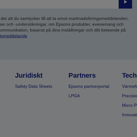
Skick
 det att du samtycker till att ta emot marknadsföringsmeddelanden,
yser och -undersökningar, om Epsons produkter, evenemang och
 kommunikation, baserat på dina inställningar och ditt beteende på
etsmeddelande
Juridiskt
Partners
Tech
Safety Data Sheets
Epsons partnerportal
Värmefr
LPGA
Precisi
Micro P
Innovati