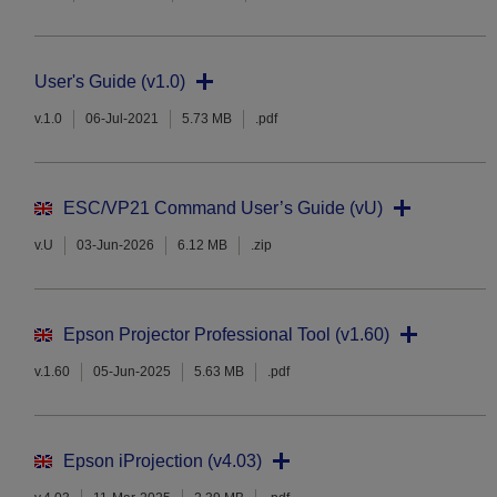
User's Guide (v1.0)
v.1.0
06-Jul-2021
5.73 MB
.pdf
ESC/VP21 Command User’s Guide (vU)
v.U
03-Jun-2026
6.12 MB
.zip
Epson Projector Professional Tool (v1.60)
v.1.60
05-Jun-2025
5.63 MB
.pdf
Epson iProjection (v4.03)