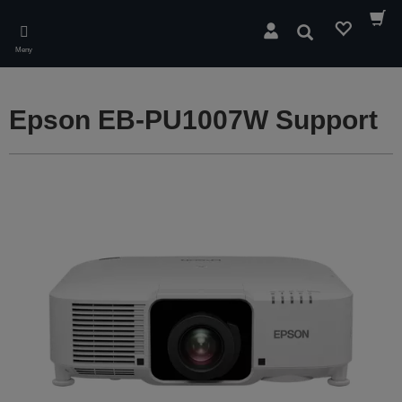
Skip
to
Sök
main
Meny
content
Epson EB-PU1007W Support