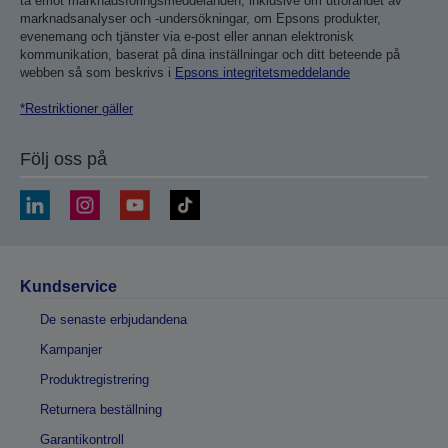
ta emot marknadsföringsmeddelanden, inklusive om utförandet av
marknadsanalyser och -undersökningar, om Epsons produkter,
evenemang och tjänster via e-post eller annan elektronisk
kommunikation, baserat på dina inställningar och ditt beteende på
webben så som beskrivs i
Epsons integritetsmeddelande
*Restriktioner gäller
Följ oss på
Kundservice
De senaste erbjudandena
Kampanjer
Produktregistrering
Returnera beställning
Garantikontroll