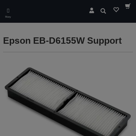
Skip
to
Sök
main
Meny
content
Epson EB-D6155W Support