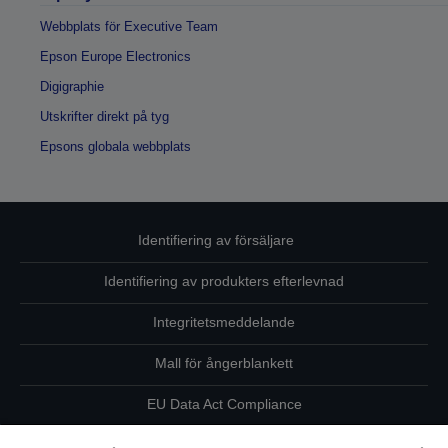
Webbplats för Executive Team
Epson Europe Electronics
Digigraphie
Utskrifter direkt på tyg
Epsons globala webbplats
Identifiering av försäljare
Identifiering av produkters efterlevnad
Integritetsmeddelande
Mall för ångerblankett
EU Data Act Compliance
Kontakta oss angående dina uppgifter