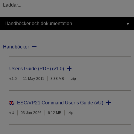
Laddar...
Handböcker och dokumentation
Handböcker
User's Guide (PDF) (v1.0)
v.1.0
11-May-2011
8.38 MB
.zip
ESC/VP21 Command User’s Guide (vU)
v.U
03-Jun-2026
6.12 MB
.zip