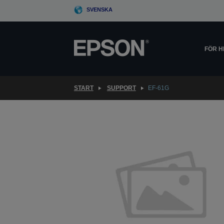
Skip
SVENSKA
to
main
content
FÖR 
START
SUPPORT
EF-61G