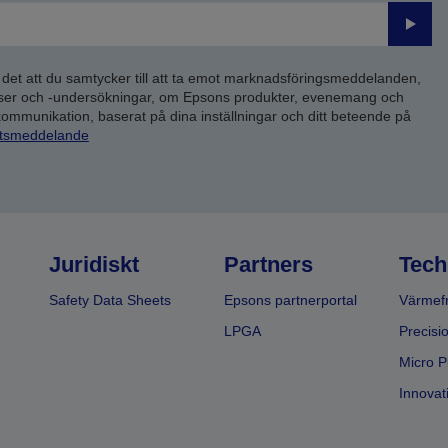
Skick
 det att du samtycker till att ta emot marknadsföringsmeddelanden,
yser och -undersökningar, om Epsons produkter, evenemang och
 kommunikation, baserat på dina inställningar och ditt beteende på
etsmeddelande
Juridiskt
Partners
Tech
Safety Data Sheets
Epsons partnerportal
Värmefr
LPGA
Precisi
Micro P
Innovati