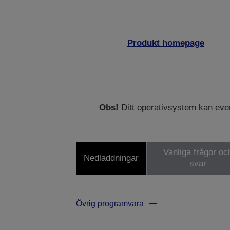
Produkt homepage
Obs!
Ditt operativsystem kan eventu
Vanliga frågor oc
Nedladdningar
svar
Övrig programvara