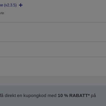
ne (v2.3.5)
.zip
 få direkt en kupongkod med
10 % RABATT*
på