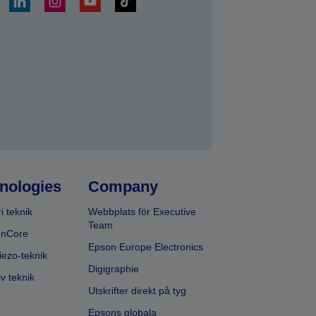
a
nologies
Company
i teknik
Webbplats för Executive
Team
onCore
Epson Europe Electronics
iezo-teknik
Digigraphie
v teknik
Utskrifter direkt på tyg
Epsons globala