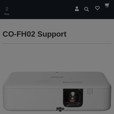
Skip
to
Sök
main
Meny
content
CO-FH02 Support