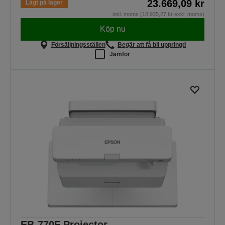
23.669,09 kr
Lågt på lager
inkl. moms (18.935,27 kr exkl. moms)
Köp nu
Försäljningsställen
Begär att få bli uppringd
Jämför
EB-770F Projector