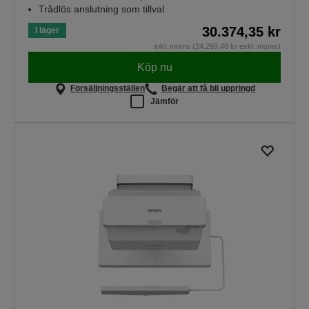
Trådlös anslutning som tillval
30.374,35 kr
I lager
inkl. moms (24.299,48 kr exkl. moms)
Köp nu
Försäljningsställen
Begär att få bli uppringd
Jämför