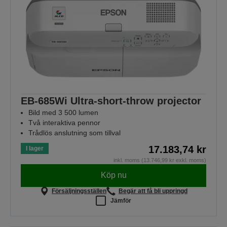
EB-685Wi Ultra-short-throw projector
Bild med 3 500 lumen
Två interaktiva pennor
Trådlös anslutning som tillval
17.183,74 kr
I lager
inkl. moms (13.746,99 kr exkl. moms)
Köp nu
Försäljningsställen
Begär att få bli uppringd
Jämför