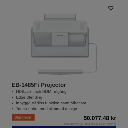
EB-1485Fi Projector
HDBaseT och HDMI-utgång
Edge Blending
Inbyggd trådlös funktion samt Miracast
Touch-enhet med slimmad design
50.077,48 kr
Slut i lager
inkl. moms (40.061,98 kr exkl. moms)