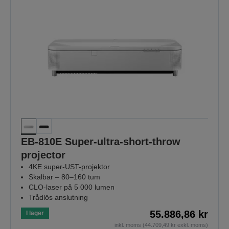
EB-810E Super-ultra-short-throw
projector
4KE super-UST-projektor
Skalbar – 80–160 tum
CLO-laser på 5 000 lumen
Trådlös anslutning
55.886,86 kr
I lager
inkl. moms (44.709,49 kr exkl. moms)