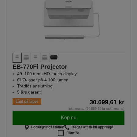
EB-770Fi Projector
49–100 tums HD-touch display
CLO-laser på 4 100 lumen
Trådlös anslutning
5 års garanti
30.699,61 kr
Lågt på lager
inkl. moms (24.559,69 kr exkl. moms)
Köp nu
Försäljningsställen
Begär att få bli uppringd
Jämför