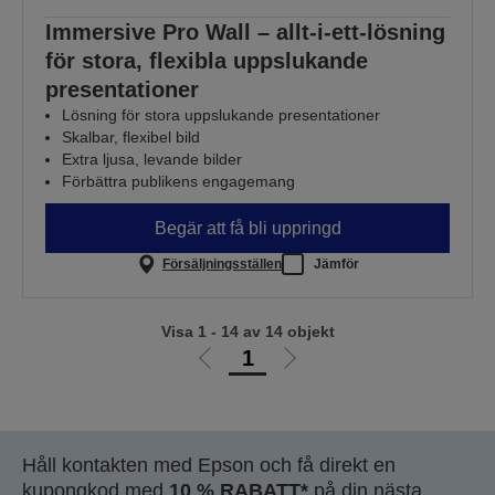
Immersive Pro Wall – allt-i-ett-lösning
för stora, flexibla uppslukande
presentationer
Lösning för stora uppslukande presentationer
Skalbar, flexibel bild
Extra ljusa, levande bilder
Förbättra publikens engagemang
Begär att få bli uppringd
Försäljningsställen
Jämför
Visa 1 - 14 av 14 objekt
1
Gå
Gå
till
till
föregående
nästa
sida
sida
Håll kontakten med Epson och få direkt en
kupongkod med
10 % RABATT*
på din nästa