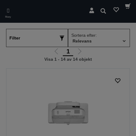
Skip
to
Sök
main
Meny
content
Sortera efter:
Filter
1
Gå
Gå
Visa 1 - 14 av 14 objekt
till
till
föregående
nästa
sida
sida