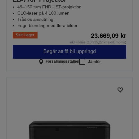
49–150 tum FHD UST-projektion
CLO-laser på 4 100 lumen
Trådlös anslutning
Edge blending med flera bilder
23.669,09 kr
Slut i lager
inkl. moms (18.935,27 kr exkl. moms)
Begär att få bli uppringd
Försäljningsställen
Jämför