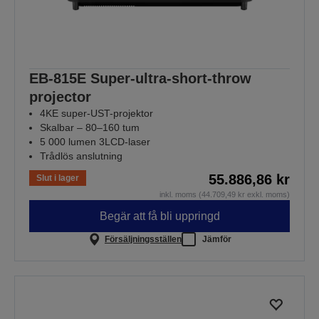
EB-815E Super-ultra-short-throw
projector
4KE super-UST-projektor
Skalbar – 80–160 tum
5 000 lumen 3LCD-laser
Trådlös anslutning
55.886,86 kr
Slut i lager
inkl. moms (44.709,49 kr exkl. moms)
Begär att få bli uppringd
Försäljningsställen
Jämför