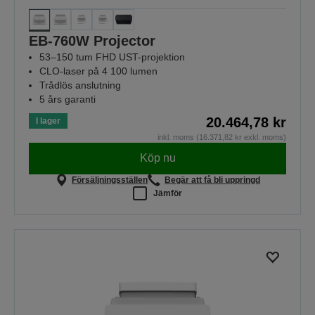
EB-760W Projector
53–150 tum FHD UST-projektion
CLO-laser på 4 100 lumen
Trådlös anslutning
5 års garanti
20.464,78 kr
I lager
inkl. moms (16.371,82 kr exkl. moms)
Köp nu
Försäljningsställen
Begär att få bli uppringd
Jämför