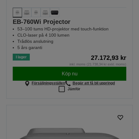
EB-760Wi Projector
53–100 tums HD-projektor med touch-funktion
CLO-laser på 4 100 lumen
Trådlös anslutning
5 års garanti
27.172,93 kr
I lager
inkl. moms (21.738,34 kr exkl. moms)
Köp nu
Försäljningsställen
Begär att få bli uppringd
Jämför