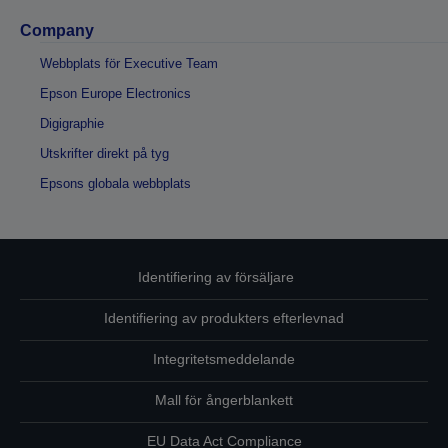
Company
Webbplats för Executive Team
Epson Europe Electronics
Digigraphie
Utskrifter direkt på tyg
Epsons globala webbplats
Identifiering av försäljare
Identifiering av produkters efterlevnad
Integritetsmeddelande
Mall för ångerblankett
EU Data Act Compliance