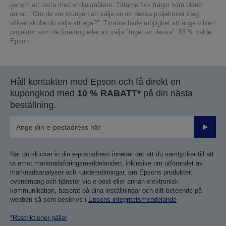
genom att testa med en ljusmätare. Tittarna fick frågor som bland
annat: "Om du var tvungen att välja en av dessa projektorer idag,
vilken skulle du välja att äga?". Tittarna hade möjlighet att ange vilken
projektor som de föredrog eller att välja "Inget av dessa". 83 % valde
Epson.
Håll kontakten med Epson och få direkt en
kupongkod med
10 % RABATT*
på din nästa
beställning.
Skicka
När du skickar in din e-postadress innebär det att du samtycker till att
ta emot marknadsföringsmeddelanden, inklusive om utförandet av
marknadsanalyser och -undersökningar, om Epsons produkter,
evenemang och tjänster via e-post eller annan elektronisk
kommunikation, baserat på dina inställningar och ditt beteende på
webben så som beskrivs i
Epsons integritetsmeddelande
*Restriktioner gäller