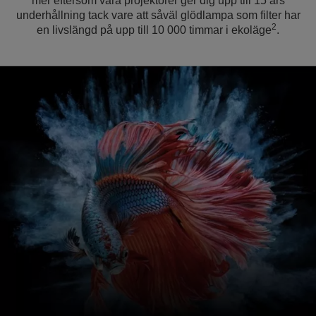
mer eftersom våra projektorer ger dig upp till 15 års
underhållning tack vare att såväl glödlampa som filter har
2
en livslängd på upp till 10 000 timmar i ekoläge
.