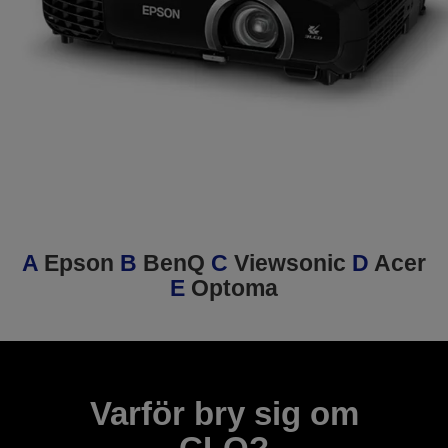
A
Epson
B
BenQ
C
Viewsonic
D
Acer
E
Optoma
Varför bry sig om