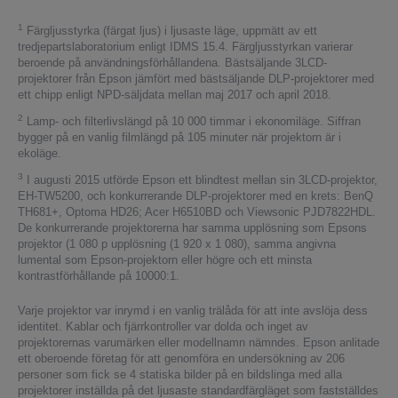
1
Färgljusstyrka (färgat ljus) i ljusaste läge, uppmätt av ett
tredjepartslaboratorium enligt IDMS 15.4. Färgljusstyrkan varierar
beroende på användningsförhållandena. Bästsäljande 3LCD-
projektorer från Epson jämfört med bästsäljande DLP-projektorer med
ett chipp enligt NPD-säljdata mellan maj 2017 och april 2018.
2
Lamp- och filterlivslängd på 10 000 timmar i ekonomiläge. Siffran
bygger på en vanlig filmlängd på 105 minuter när projektorn är i
ekoläge.
3
I augusti 2015 utförde Epson ett blindtest mellan sin 3LCD-projektor,
EH-TW5200, och konkurrerande DLP-projektorer med en krets: BenQ
TH681+, Optoma HD26; Acer H6510BD och Viewsonic PJD7822HDL.
De konkurrerande projektorerna har samma upplösning som Epsons
projektor (1 080 p upplösning (1 920 x 1 080), samma angivna
lumental som Epson-projektorn eller högre och ett minsta
kontrastförhållande på 10000:1.
Varje projektor var inrymd i en vanlig trälåda för att inte avslöja dess
identitet. Kablar och fjärrkontroller var dolda och inget av
projektorernas varumärken eller modellnamn nämndes. Epson anlitade
ett oberoende företag för att genomföra en undersökning av 206
personer som fick se 4 statiska bilder på en bildslinga med alla
projektorer inställda på det ljusaste standardfärgläget som fastställdes