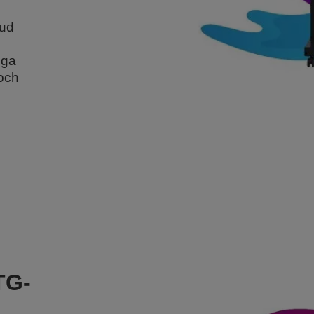
vud
gga
 och
TG-