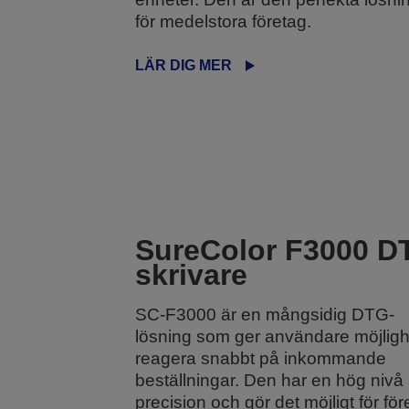
för medelstora företag.
LÄR DIG MER
SureColor F3000 D
skrivare
SC-F3000 är en mångsidig DTG-
lösning som ger användare möjlighe
reagera snabbt på inkommande
beställningar. Den har en hög nivå
precision och gör det möjligt för för