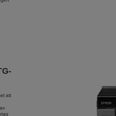
TG-
t att
 av
etag