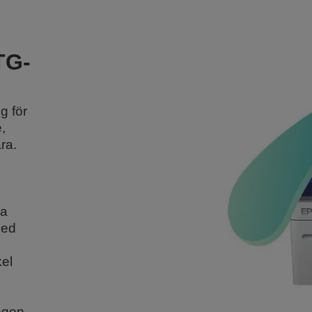
TG-
g för
,
ra.
ka
med
kel
ngen