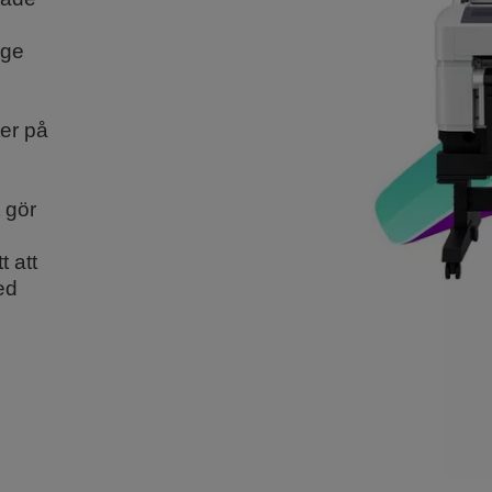
s
dge
ter på
 gör
t att
ed