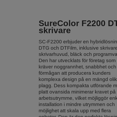
SureColor F2200 D
skrivare
SC-F2200 erbjuder en hybridlösnin
DTG och DTFilm, inklusive skrivare
skrivarhuvud, bläck och programva
Den har utvecklats för företag som
kräver noggrannhet, snabbhet och
förmågan att producera kunders
komplexa design på en mängd oli
plagg. Dess kompakta utförande 
platt ovansida minimerar kravet på
arbetsutrymme, vilket möjliggör en
installation i mindre utrymmen och
möjlighet att skala upp med flera
enheter. Den är den perfekta lösni