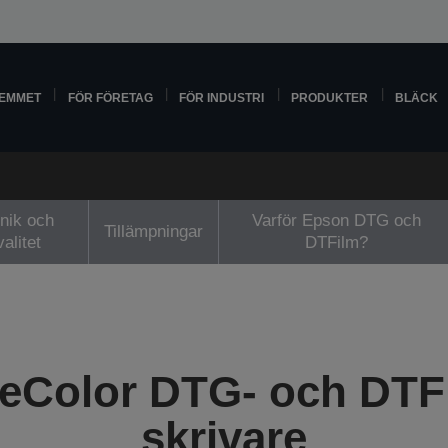
HEMMET
FÖR FÖRETAG
FÖR INDUSTRI
PRODUKTER
BLÄCK
nik och
Varför Epson DTG och
Tillämpningar
valitet
DTFilm?
eColor DTG- och DTF
skrivare