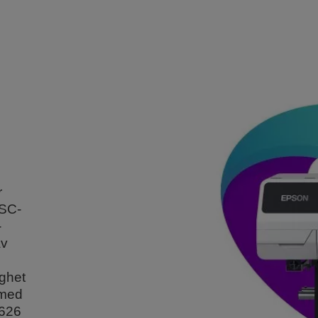
r
 SC-
-
av
ighet
 med
 626