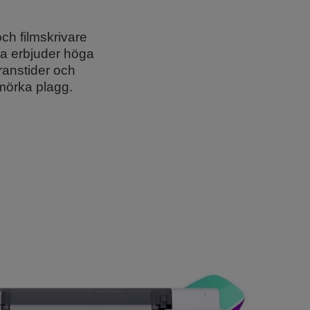
ch filmskrivare
na erbjuder höga
ranstider och
 mörka plagg.