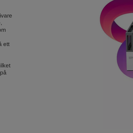
ivare
,
som
å ett
ilket
 på