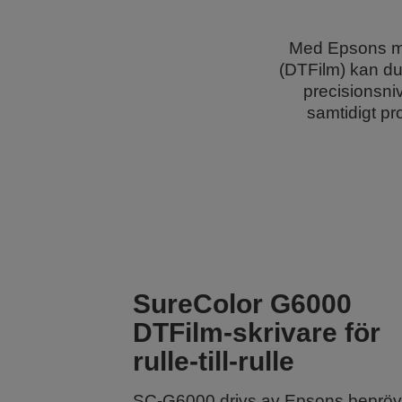
Med Epsons mån
(DTFilm) kan du
precisionsni
samtidigt pr
SureColor G6000
DTFilm-skrivare för
rulle-till-rulle
SC-G6000 drivs av Epsons beprö