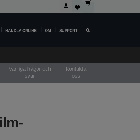
HANDLA ONLINE
OM
SUPPORT
Vanliga frågor och
Kontakta
svar
oss
ilm-