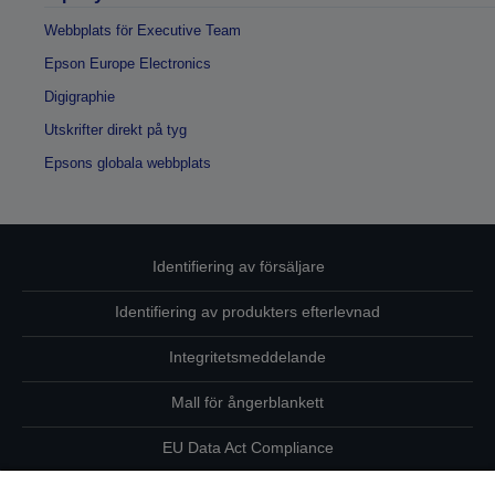
Webbplats för Executive Team
Epson Europe Electronics
Digigraphie
Utskrifter direkt på tyg
Epsons globala webbplats
Identifiering av försäljare
Identifiering av produkters efterlevnad
Integritetsmeddelande
Mall för ångerblankett
EU Data Act Compliance
Kontakta oss angående dina uppgifter