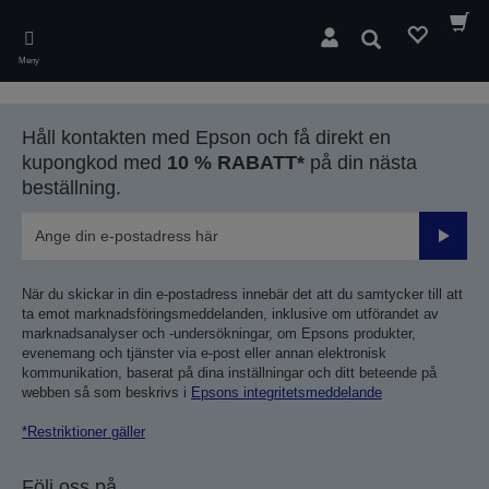
Skip
to
Sök
main
Meny
content
Håll kontakten med Epson och få direkt en
kupongkod med
10 % RABATT*
på din nästa
beställning.
Skicka
När du skickar in din e-postadress innebär det att du samtycker till att
ta emot marknadsföringsmeddelanden, inklusive om utförandet av
marknadsanalyser och -undersökningar, om Epsons produkter,
evenemang och tjänster via e-post eller annan elektronisk
kommunikation, baserat på dina inställningar och ditt beteende på
webben så som beskrivs i
Epsons integritetsmeddelande
*Restriktioner gäller
Följ oss på