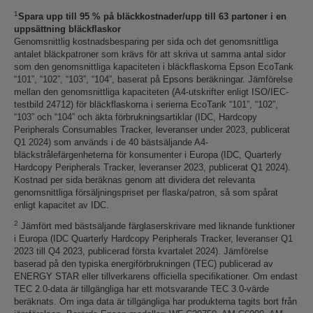
1
Spara upp till 95 % på bläckkostnader/upp till 63 partoner i en
uppsättning bläckflaskor
Genomsnittlig kostnadsbesparing per sida och det genomsnittliga
antalet bläckpatroner som krävs för att skriva ut samma antal sidor
som den genomsnittliga kapaciteten i bläckflaskorna Epson EcoTank
“101”, “102”, “103”, “104”, baserat på Epsons beräkningar. Jämförelse
mellan den genomsnittliga kapaciteten (A4-utskrifter enligt ISO/IEC-
testbild 24712) för bläckflaskorna i serierna EcoTank “101”, “102”,
“103” och “104” och äkta förbrukningsartiklar (IDC, Hardcopy
Peripherals Consumables Tracker, leveranser under 2023, publicerat
Q1 2024) som används i de 40 bästsäljande A4-
bläckstrålefärgenheterna för konsumenter i Europa (IDC, Quarterly
Hardcopy Peripherals Tracker, leveranser 2023, publicerat Q1 2024).
Kostnad per sida beräknas genom att dividera det relevanta
genomsnittliga försäljningspriset per flaska/patron, så som spårat
enligt kapacitet av IDC.
2
Jämfört med bästsäljande färglaserskrivare med liknande funktioner
i Europa (IDC Quarterly Hardcopy Peripherals Tracker, leveranser Q1
2023 till Q4 2023, publicerad första kvartalet 2024). Jämförelse
baserad på den typiska energiförbrukningen (TEC) publicerad av
ENERGY STAR eller tillverkarens officiella specifikationer. Om endast
TEC 2.0-data är tillgängliga har ett motsvarande TEC 3.0-värde
beräknats. Om inga data är tillgängliga har produkterna tagits bort från