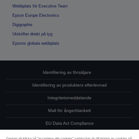
Webbplats för Executive Team
Epson Europe Electronics
Digigraphie
Utskrifter direkt på tyg
Epsons globala webbplats
Identifiering av försäljare
Identifiering av produkters efterlevnad
Integritetsmeddelande
Mall för ångerblankett
EU Data Act Compliance
Kontakta oss angående dina uppgifter
Genom att klicka på "acceptera alla cookies" samtycker du till lagring av cookies på