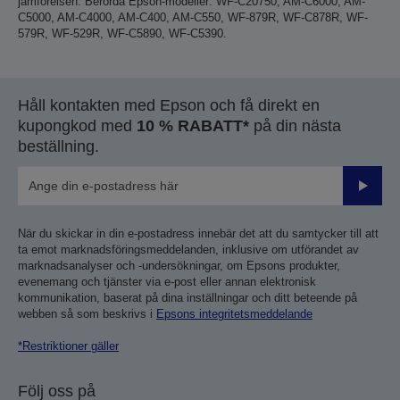
jämförelsen. Berörda Epson-modeller: WF-C20750, AM-C6000, AM-
C5000, AM-C4000, AM-C400, AM-C550, WF-879R, WF-C878R, WF-
579R, WF-529R, WF-C5890, WF-C5390.
Håll kontakten med Epson och få direkt en
kupongkod med
10 % RABATT*
på din nästa
beställning.
Skicka
När du skickar in din e-postadress innebär det att du samtycker till att
ta emot marknadsföringsmeddelanden, inklusive om utförandet av
marknadsanalyser och -undersökningar, om Epsons produkter,
evenemang och tjänster via e-post eller annan elektronisk
kommunikation, baserat på dina inställningar och ditt beteende på
webben så som beskrivs i
Epsons integritetsmeddelande
*Restriktioner gäller
Följ oss på