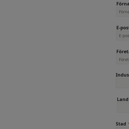
Förn
E-pos
Före
Indus
Land
Stad