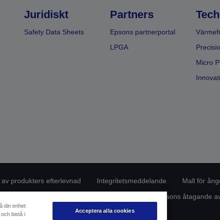
Juridiskt
Partners
Tech
Safety Data Sheets
Epsons partnerportal
Värmefr
LPGA
Precisi
Micro P
Innovati
g av produkters efterlevnad
Integritetsmeddelande
Mall för ång
de dina uppgifter
Information om cookies
Epsons åtagande avs
å din enhet
Acceptera alla cookies
och bistå i
Copyright © 2026 Seiko Epson