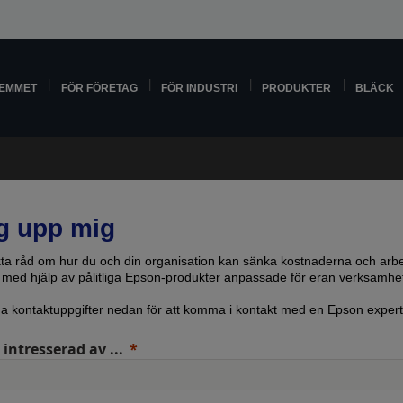
HEMMET
FÖR FÖRETAG
FÖR INDUSTRI
PRODUKTER
BLÄCK
g upp mig
kta råd om hur du och din organisation kan sänka kostnaderna och arb
vt med hjälp av pålitliga Epson-produkter anpassade för eran verksamhe
ina kontaktuppgifter nedan för att komma i kontakt med en Epson expert
 intresserad av ...