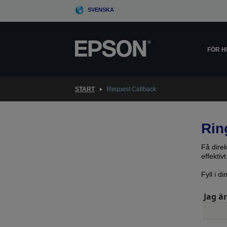
Skip
SVENSKA
to
main
content
FÖR 
START
Request Callback
Rin
Få dire
effekti
Fyll i d
Jag är