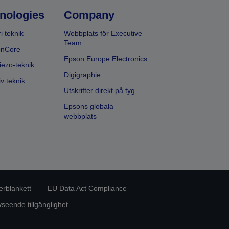
nologies
Company
i teknik
Webbplats för Executive
Team
onCore
Epson Europe Electronics
iezo-teknik
Digigraphie
v teknik
Utskrifter direkt på tyg
Epsons globala
webbplats
erblankett
EU Data Act Compliance
eende tillgänglighet