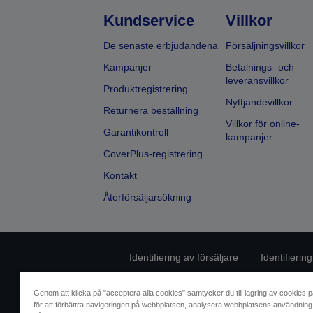
Kundservice
Villkor
De senaste erbjudandena
Försäljningsvillkor
Kampanjer
Betalnings- och
leveransvillkor
Produktregistrering
Nyttjandevillkor
Returnera beställning
Villkor för online-
Garantikontroll
kampanjer
CoverPlus-registrering
Kontakt
Återförsäljarsökning
Identifiering av försäljare
Identifierin
Kontakta oss angåen
Genom att klicka på "acceptera alla cookies" samtycker du till lagring av cookies p
för att förbättra navigeringen på webbplatsen, analysera webbplatsens användning 