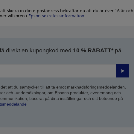
tt skicka in din e-postadress bekräftar du att du är över 16 år och
er villkoren i
Epson sekretessinformation
.
 få direkt en kupongkod med
10 % RABATT*
på
Skick
 det att du samtycker till att ta emot marknadsföringsmeddelanden,
yser och -undersökningar, om Epsons produkter, evenemang och
 kommunikation, baserat på dina inställningar och ditt beteende på
etsmeddelande