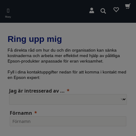
Skip
to
Sök
main
Meny
content
Ring upp mig
Få direkta råd om hur du och din organisation kan sänka
kostnaderna och arbeta mer effektivt med hjälp av pålitliga
Epson-produkter anpassade för eran verksamhet.
Fyll i dina kontaktuppgifter nedan för att komma i kontakt med
en Epson expert:
Jag är intresserad av ...
Förnamn