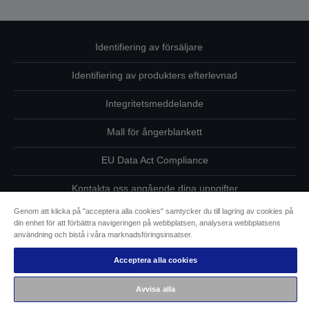
Identifiering av försäljare
Identifiering av produkters efterlevnad
Integritetsmeddelande
Mall för ångerblankett
EU Data Act Compliance
Kontakta oss angående dina uppgifter
Genom att klicka på "acceptera alla cookies" samtycker du till lagring av cookies på
Information om cookies
din enhet för att förbättra navigeringen på webbplatsen, analysera webbplatsens
användning och bistå i våra marknadsföringsinsatser.
Epsons åtagande avseende tillgänglighet
Acceptera alla cookies
Copyright © 2026 Seiko Epson
Avvisa alla