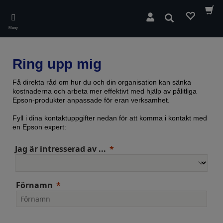
Skip
to
Sök
main
Meny
content
Ring upp mig
Få direkta råd om hur du och din organisation kan sänka
kostnaderna och arbeta mer effektivt med hjälp av pålitliga
Epson-produkter anpassade för eran verksamhet.
Fyll i dina kontaktuppgifter nedan för att komma i kontakt med
en Epson expert:
Jag är intresserad av ...
Förnamn