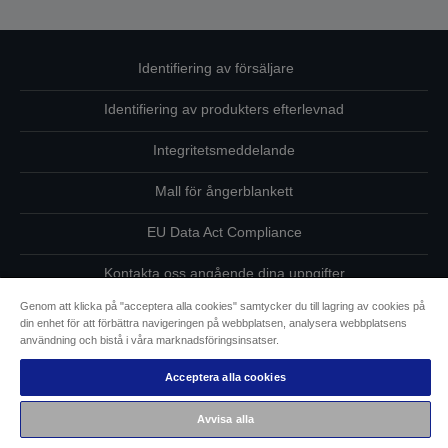
Identifiering av försäljare
Identifiering av produkters efterlevnad
Integritetsmeddelande
Mall för ångerblankett
EU Data Act Compliance
Kontakta oss angående dina uppgifter
Genom att klicka på "acceptera alla cookies" samtycker du till lagring av cookies på
Information om cookies
din enhet för att förbättra navigeringen på webbplatsen, analysera webbplatsens
användning och bistå i våra marknadsföringsinsatser.
Epsons åtagande avseende tillgänglighet
Acceptera alla cookies
Copyright © 2026 Seiko Epson
Avvisa alla