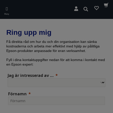
Skip
to
Sök
main
Meny
content
Ring upp mig
Få direkta råd om hur du och din organisation kan sänka
kostnaderna och arbeta mer effektivt med hjälp av pålitliga
Epson-produkter anpassade för eran verksamhet.
Fyll i dina kontaktuppgifter nedan för att komma i kontakt med
en Epson expert:
Jag är intresserad av ...
Förnamn