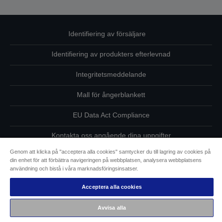
Identifiering av försäljare
Identifiering av produkters efterlevnad
Integritetsmeddelande
Mall för ångerblankett
EU Data Act Compliance
Kontakta oss angående dina uppgifter
Genom att klicka på "acceptera alla cookies" samtycker du till lagring av cookies på
Information om cookies
din enhet för att förbättra navigeringen på webbplatsen, analysera webbplatsens
användning och bistå i våra marknadsföringsinsatser.
Epsons åtagande avseende tillgänglighet
Acceptera alla cookies
Copyright © 2026 Seiko Epson
Avvisa alla