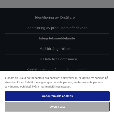
Identifiering av försäljare
Identifiering av produkters efterlevnad
Integritetsmeddelande
Mall för ångerblankett
EU Data Act Compliance
Kontakta oss angående dina uppgifter
Genom att klicka på "acceptera alla cookies" samtycker du till lagring av cookies på
Information om cookies
din enhet för att förbättra navigeringen på webbplatsen, analysera webbplatsens
användning och bistå i våra marknadsföringsinsatser.
Epsons åtagande avseende tillgänglighet
Acceptera alla cookies
Copyright © 2026 Seiko Epson
Avvisa alla