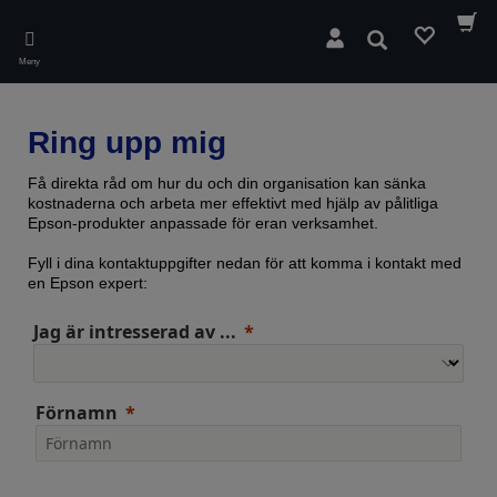
Skip
to
Sök
main
Meny
content
Ring upp mig
Få direkta råd om hur du och din organisation kan sänka
kostnaderna och arbeta mer effektivt med hjälp av pålitliga
Epson-produkter anpassade för eran verksamhet.
Fyll i dina kontaktuppgifter nedan för att komma i kontakt med
en Epson expert:
Jag är intresserad av ...
Förnamn