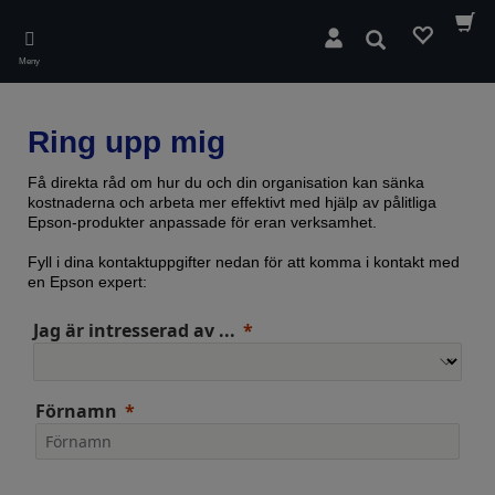
Skip
to
Sök
main
Meny
content
Ring upp mig
Få direkta råd om hur du och din organisation kan sänka
kostnaderna och arbeta mer effektivt med hjälp av pålitliga
Epson-produkter anpassade för eran verksamhet.
Fyll i dina kontaktuppgifter nedan för att komma i kontakt med
en Epson expert:
Jag är intresserad av ...
Förnamn