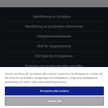
Identifiering av försäljare
Identifiering av produkters efterlevnad
Integritetsmeddelande
Mall för ångerblankett
EU Data Act Compliance
Kontakta oss angående dina uppgifter
Genom att klicka på "acceptera alla cookies" samtycker du till lagring av cookies på
Information om cookies
din enhet för att förbättra navigeringen på webbplatsen, analysera webbplatsens
användning och bistå i våra marknadsföringsinsatser.
Epsons åtagande avseende tillgänglighet
Acceptera alla cookies
Copyright © 2026 Seiko Epson
Avvisa alla