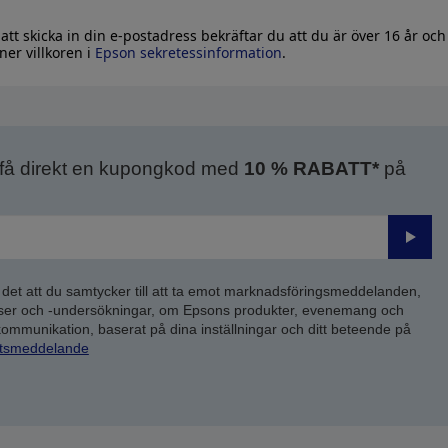
tt skicka in din e-postadress bekräftar du att du är över 16 år och
er villkoren i
Epson sekretessinformation
.
 få direkt en kupongkod med
10 % RABATT*
på
Skick
 det att du samtycker till att ta emot marknadsföringsmeddelanden,
yser och -undersökningar, om Epsons produkter, evenemang och
 kommunikation, baserat på dina inställningar och ditt beteende på
etsmeddelande