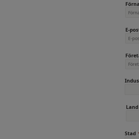
Förn
E-pos
Före
Indus
Land
Stad