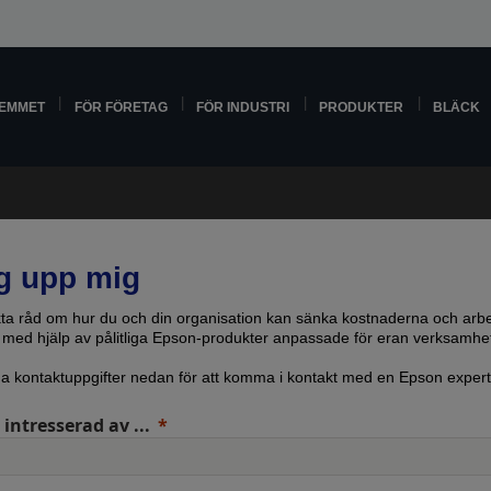
HEMMET
FÖR FÖRETAG
FÖR INDUSTRI
PRODUKTER
BLÄCK
g upp mig
kta råd om hur du och din organisation kan sänka kostnaderna och arb
vt med hjälp av pålitliga Epson-produkter anpassade för eran verksamhe
ina kontaktuppgifter nedan för att komma i kontakt med en Epson expert
 intresserad av ...