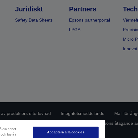
Juridiskt
Partners
Tech
Safety Data Sheets
Epsons partnerportal
Värmefr
LPGA
Precisi
Micro P
Innovati
g av produkters efterlevnad
Integritetsmeddelande
Mall för ång
de dina uppgifter
Information om cookies
Epsons åtagande avs
å din enhet
Acceptera alla cookies
och bistå i
Copyright © 2026 Seiko Epson