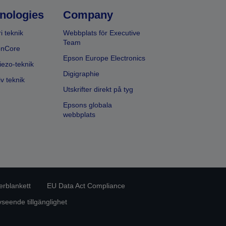
nologies
Company
i teknik
Webbplats för Executive
Team
onCore
Epson Europe Electronics
iezo-teknik
Digigraphie
v teknik
Utskrifter direkt på tyg
Epsons globala
webbplats
erblankett
EU Data Act Compliance
eende tillgänglighet