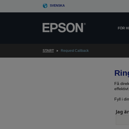
Skip
SVENSKA
to
main
content
FÖR 
START
Request Callback
Rin
Få dire
effekti
Fyll i d
Jag är