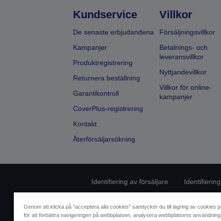
Kundservice
Villkor
De senaste erbjudandena
Försäljningsvillkor
Kampanjer
Betalnings- och
leveransvillkor
Produktregistrering
Nyttjandevillkor
Returnera beställning
Villkor för online-
Garantikontroll
kampanjer
CoverPlus-registrering
Kontakt
Återförsäljarsökning
Identifiering av försäljare
Identifierin
Kontakta oss angåen
Genom att klicka på "acceptera alla cookies" samtycker du till lagring av cookies p
för att förbättra navigeringen på webbplatsen, analysera webbplatsens användning 