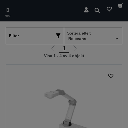
Skip
to
Sök
main
Meny
content
Sortera efter:
Filter
1
Gå
Gå
Visa 1 - 4 av 4 objekt
till
till
föregående
nästa
sida
sida