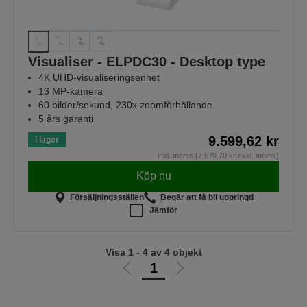
Visualiser - ELPDC30 - Desktop type
4K UHD-visualiseringsenhet
13 MP-kamera
60 bilder/sekund, 230x zoomförhållande
5 års garanti
9.599,62 kr
I lager
inkl. moms (7.679,70 kr exkl. moms)
Köp nu
Försäljningsställen
Begär att få bli uppringd
Jämför
Visa 1 - 4 av 4 objekt
1
Gå
Gå
till
till
föregående
nästa