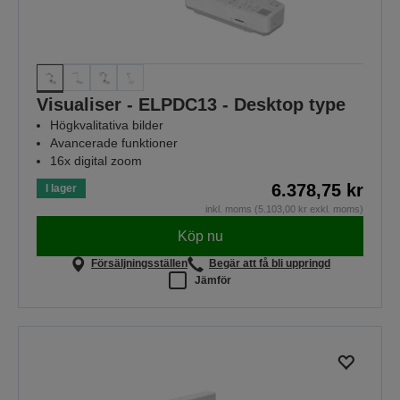
Visualiser - ELPDC13 - Desktop type
Högkvalitativa bilder
Avancerade funktioner
16x digital zoom
6.378,75 kr
I lager
inkl. moms (5.103,00 kr exkl. moms)
Köp nu
Försäljningsställen
Begär att få bli uppringd
Jämför