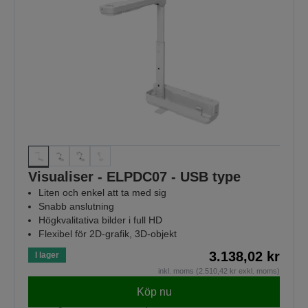
Visualiser - ELPDC07 - USB type
Liten och enkel att ta med sig
Snabb anslutning
Högkvalitativa bilder i full HD
Flexibel för 2D-grafik, 3D-objekt
3.138,02 kr
I lager
inkl. moms (2.510,42 kr exkl. moms)
Köp nu