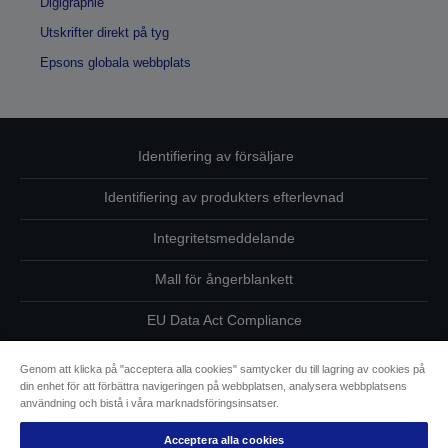
Digigraphie
Utskrifter direkt på tyg
Epsons globala webbplats
Identifiering av försäljare
Identifiering av produkters efterlevnad
Integritetsmeddelande
Mall för ångerblankett
EU Data Act Compliance
Kontakta oss angående dina uppgifter
Genom att klicka på "acceptera alla cookies" samtycker du till lagring av cookies på
din enhet för att förbättra navigeringen på webbplatsen, analysera webbplatsens
Information om cookies
användning och bistå i våra marknadsföringsinsatser.
Acceptera alla cookies
Epsons åtagande avseende tillgänglighet