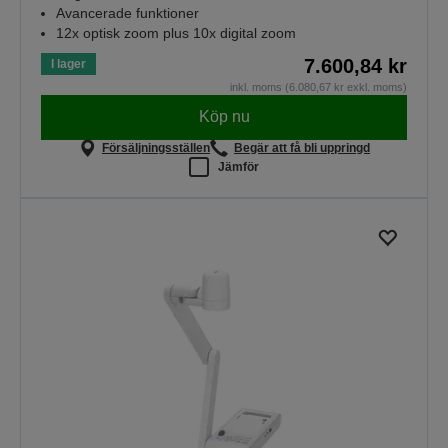
Avancerade funktioner
12x optisk zoom plus 10x digital zoom
7.600,84 kr
I lager
inkl. moms (6.080,67 kr exkl. moms)
Köp nu
Försäljningsställen
Begär att få bli uppringd
Jämför