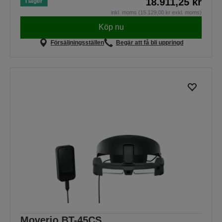
18.911,25 kr
I lager
inkl. moms (15.129,00 kr exkl. moms)
Köp nu
Försäljningsställen
Begär att få bli uppringd
Moverio BT-45CS