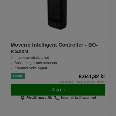
Moverio Intelligent Controller - BO-
IC400N
Intuitiv användbarhet
Anslutningar och sensorer
Kommersiella appar
8.641,32 kr
I lager
inkl. moms (6.913,06 kr exkl. moms)
Köp nu
Försäljningsställen
Begär att få bli uppringd