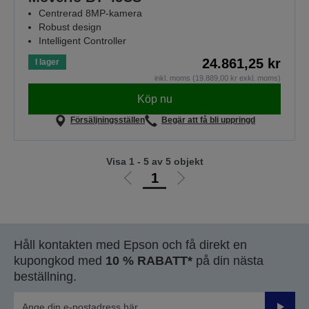
Centrerad 8MP-kamera
Robust design
Intelligent Controller
24.861,25 kr
I lager
inkl. moms (19.889,00 kr exkl. moms)
Köp nu
Försäljningsställen
Begär att få bli uppringd
Visa 1 - 5 av 5 objekt
1
Gå
Gå
till
till
föregående
nästa
sida
sida
Håll kontakten med Epson och få direkt en
kupongkod med
10 % RABATT*
på din nästa
beställning.