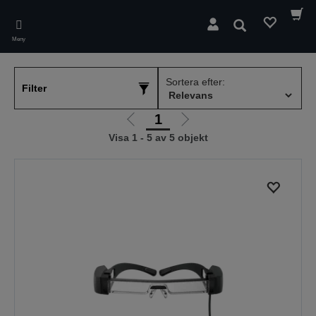
Skip
to
Sök
main
Meny
content
Sortera efter:
Filter
1
Gå
Gå
Visa 1 - 5 av 5 objekt
till
till
föregående
nästa
sida
sida