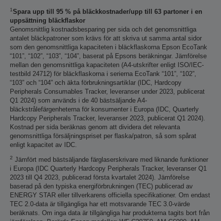
1
Spara upp till 95 % på bläckkostnader/upp till 63 partoner i en
uppsättning bläckflaskor
Genomsnittlig kostnadsbesparing per sida och det genomsnittliga
antalet bläckpatroner som krävs för att skriva ut samma antal sidor
som den genomsnittliga kapaciteten i bläckflaskorna Epson EcoTank
“101”, “102”, “103”, “104”, baserat på Epsons beräkningar. Jämförelse
mellan den genomsnittliga kapaciteten (A4-utskrifter enligt ISO/IEC-
testbild 24712) för bläckflaskorna i serierna EcoTank “101”, “102”,
“103” och “104” och äkta förbrukningsartiklar (IDC, Hardcopy
Peripherals Consumables Tracker, leveranser under 2023, publicerat
Q1 2024) som används i de 40 bästsäljande A4-
bläckstrålefärgenheterna för konsumenter i Europa (IDC, Quarterly
Hardcopy Peripherals Tracker, leveranser 2023, publicerat Q1 2024).
Kostnad per sida beräknas genom att dividera det relevanta
genomsnittliga försäljningspriset per flaska/patron, så som spårat
enligt kapacitet av IDC.
2
Jämfört med bästsäljande färglaserskrivare med liknande funktioner
i Europa (IDC Quarterly Hardcopy Peripherals Tracker, leveranser Q1
2023 till Q4 2023, publicerad första kvartalet 2024). Jämförelse
baserad på den typiska energiförbrukningen (TEC) publicerad av
ENERGY STAR eller tillverkarens officiella specifikationer. Om endast
TEC 2.0-data är tillgängliga har ett motsvarande TEC 3.0-värde
beräknats. Om inga data är tillgängliga har produkterna tagits bort från