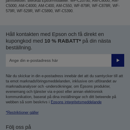
jämförelsen. Berörda Epson-modeller: WF-C20750, AM-C6000, AM-
C5000, AM-C4000, AM-C400, AM-C550, WF-879R, WF-C878R, WF-
579R, WF-529R, WF-C5890, WF-C5390.
Håll kontakten med Epson och få direkt en
kupongkod med
10 % RABATT*
på din nästa
beställning.
Skicka
När du skickar in din e-postadress innebär det att du samtycker till att
ta emot marknadsföringsmeddelanden, inklusive om utförandet av
marknadsanalyser och -undersökningar, om Epsons produkter,
evenemang och tjänster via e-post eller annan elektronisk
kommunikation, baserat på dina inställningar och ditt beteende på
webben så som beskrivs i
Epsons integritetsmeddelande
*Restriktioner gäller
Följ oss på