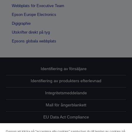
Webbplats för Executive Team
Epson Europe Electronics
Digigraphie
Utskrifter direkt på tyg
Epsons globala webbplats
Identifiering av försäljare
Identifiering av produkters efterlevnad
Integritetsmeddelande
Mall för ångerblankett
EU Data Act Compliance
Kontakta oss angående dina uppgifter
Genom att klicka på "acceptera alla cookies" samtycker du till lagring av cookies på