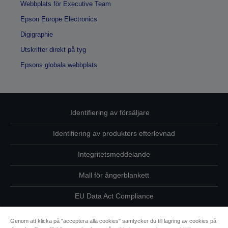
Webbplats för Executive Team
Epson Europe Electronics
Digigraphie
Utskrifter direkt på tyg
Epsons globala webbplats
Identifiering av försäljare
Identifiering av produkters efterlevnad
Integritetsmeddelande
Mall för ångerblankett
EU Data Act Compliance
Kontakta oss angående dina uppgifter
Genom att klicka på "acceptera alla cookies" samtycker du till lagring av cookies på