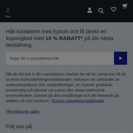
Skip
to
Sök
main
Meny
content
Håll kontakten med Epson och få direkt en
kupongkod med
10 % RABATT*
på din nästa
beställning.
Skicka
När du skickar in din e-postadress innebär det att du samtycker till att
ta emot marknadsföringsmeddelanden, inklusive om utförandet av
marknadsanalyser och -undersökningar, om Epsons produkter,
evenemang och tjänster via e-post eller annan elektronisk
kommunikation, baserat på dina inställningar och ditt beteende på
webben så som beskrivs i
Epsons integritetsmeddelande
*Restriktioner gäller
Följ oss på