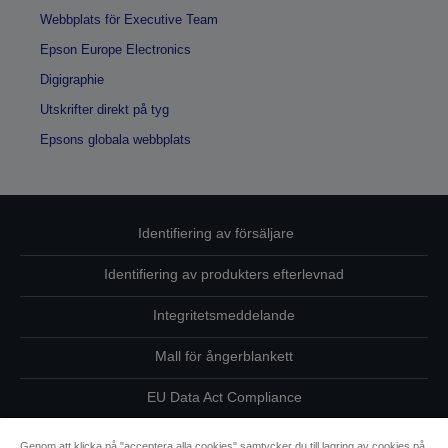
Webbplats för Executive Team
Epson Europe Electronics
Digigraphie
Utskrifter direkt på tyg
Epsons globala webbplats
Identifiering av försäljare
Identifiering av produkters efterlevnad
Integritetsmeddelande
Mall för ångerblankett
EU Data Act Compliance
Kontakta oss angående dina uppgifter
Genom att klicka på "acceptera alla cookies" samtycker du till lagring av cookies på