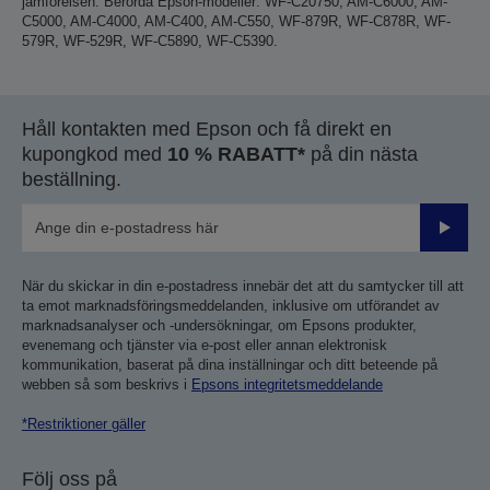
jämförelsen. Berörda Epson-modeller: WF-C20750, AM-C6000, AM-
C5000, AM-C4000, AM-C400, AM-C550, WF-879R, WF-C878R, WF-
579R, WF-529R, WF-C5890, WF-C5390.
Håll kontakten med Epson och få direkt en
kupongkod med
10 % RABATT*
på din nästa
beställning.
Skicka
När du skickar in din e-postadress innebär det att du samtycker till att
ta emot marknadsföringsmeddelanden, inklusive om utförandet av
marknadsanalyser och -undersökningar, om Epsons produkter,
evenemang och tjänster via e-post eller annan elektronisk
kommunikation, baserat på dina inställningar och ditt beteende på
webben så som beskrivs i
Epsons integritetsmeddelande
*Restriktioner gäller
Följ oss på