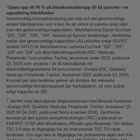
1
Spara upp till 95 % på bläckkostnader/upp till 63 partoner i en
uppsättning bläckflaskor
Genomsnittlig kostnadsbesparing per sida och det genomsnittliga
antalet bläckpatroner som krävs för att skriva ut samma antal sidor
som den genomsnittliga kapaciteten i bläckflaskorna Epson EcoTank
“101”, “102”, “103”, “104”, baserat på Epsons beräkningar. Jämförelse
mellan den genomsnittliga kapaciteten (A4-utskrifter enligt ISO/IEC-
testbild 24712) för bläckflaskorna i serierna EcoTank “101”, “102”,
“103” och “104” och äkta förbrukningsartiklar (IDC, Hardcopy
Peripherals Consumables Tracker, leveranser under 2023, publicerat
Q1 2024) som används i de 40 bästsäljande A4-
bläckstrålefärgenheterna för konsumenter i Europa (IDC, Quarterly
Hardcopy Peripherals Tracker, leveranser 2023, publicerat Q1 2024).
Kostnad per sida beräknas genom att dividera det relevanta
genomsnittliga försäljningspriset per flaska/patron, så som spårat
enligt kapacitet av IDC.
2
Jämfört med bästsäljande färglaserskrivare med liknande funktioner
i Europa (IDC Quarterly Hardcopy Peripherals Tracker, leveranser Q1
2023 till Q4 2023, publicerad första kvartalet 2024). Jämförelse
baserad på den typiska energiförbrukningen (TEC) publicerad av
ENERGY STAR eller tillverkarens officiella specifikationer. Om endast
TEC 2.0-data är tillgängliga har ett motsvarande TEC 3.0-värde
beräknats. Om inga data är tillgängliga har produkterna tagits bort från