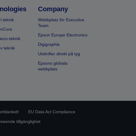
nologies
Company
i teknik
Webbplats för Executive
Team
onCore
Epson Europe Electronics
iezo-teknik
Digigraphie
v teknik
Utskrifter direkt på tyg
Epsons globala
webbplats
erblankett
EU Data Act Compliance
eende tillgänglighet