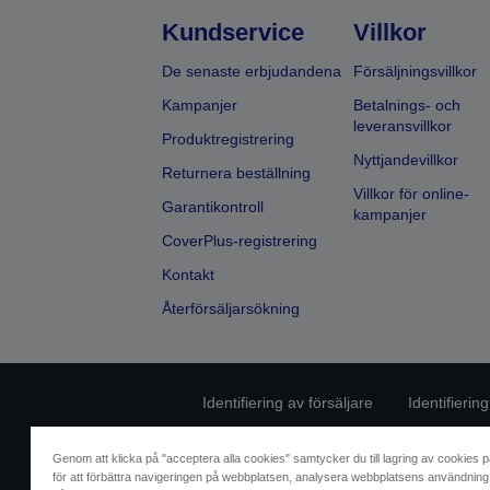
Kundservice
Villkor
De senaste erbjudandena
Försäljningsvillkor
Kampanjer
Betalnings- och
leveransvillkor
Produktregistrering
Nyttjandevillkor
Returnera beställning
Villkor för online-
Garantikontroll
kampanjer
CoverPlus-registrering
Kontakt
Återförsäljarsökning
Identifiering av försäljare
Identifierin
Kontakta oss angåen
Genom att klicka på "acceptera alla cookies" samtycker du till lagring av cookies p
för att förbättra navigeringen på webbplatsen, analysera webbplatsens användning 