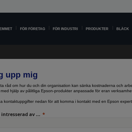
HEMMET
FÖR FÖRETAG
FÖR INDUSTRI
PRODUKTER
BLÄCK
g upp mig
kta råd om hur du och din organisation kan sänka kostnaderna och arb
vt med hjälp av pålitliga Epson-produkter anpassade för eran verksamhe
ina kontaktuppgifter nedan för att komma i kontakt med en Epson expert
 intresserad av ...