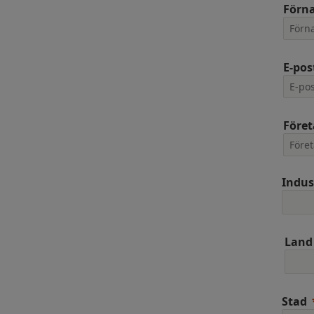
Förn
E-pos
Före
Indus
Land
Stad