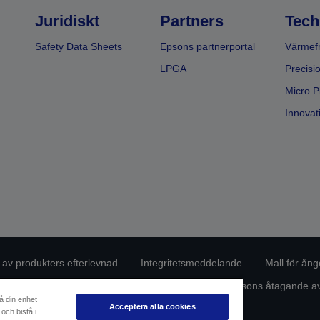
Juridiskt
Partners
Tech
Safety Data Sheets
Epsons partnerportal
Värmefr
LPGA
Precisi
Micro P
Innovati
g av produkters efterlevnad
Integritetsmeddelande
Mall för ång
de dina uppgifter
Information om cookies
Epsons åtagande avs
å din enhet
Acceptera alla cookies
och bistå i
Copyright © 2026 Seiko Epson