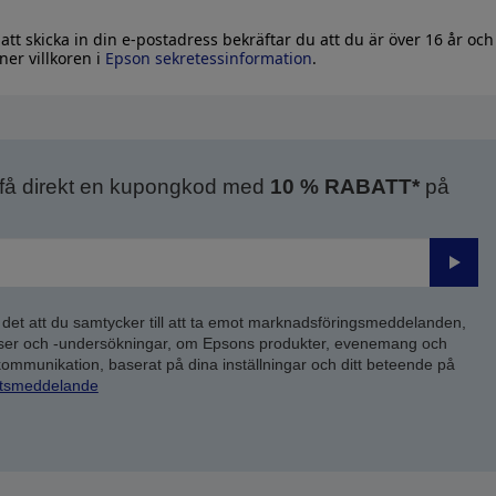
tt skicka in din e-postadress bekräftar du att du är över 16 år och
er villkoren i
Epson sekretessinformation
.
 få direkt en kupongkod med
10 % RABATT*
på
Skick
 det att du samtycker till att ta emot marknadsföringsmeddelanden,
yser och -undersökningar, om Epsons produkter, evenemang och
 kommunikation, baserat på dina inställningar och ditt beteende på
etsmeddelande