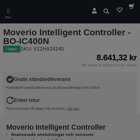
Skip
to
Sök
main
Meny
content
Moverio Intelligent Controller -
BO-IC400N
SKU: V12HA24140
I lager
8.641,32 kr
inkl. moms (6.913,06 kr exkl. moms)
Gratis standardleverans
Kostnadsfri standardleverans på alla beställningar över 250 kr
Enkel retur
Returnera inom 30 dagar från leverans.
Läs mer
Moverio Intelligent Controller
Avancerade anslutningar och sensorer