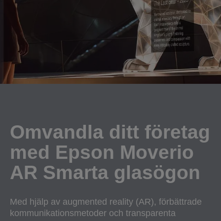
Omvandla ditt företag
med Epson Moverio
AR Smarta glasögon
Med hjälp av augmented reality (AR), förbättrade
kommunikationsmetoder och transparenta