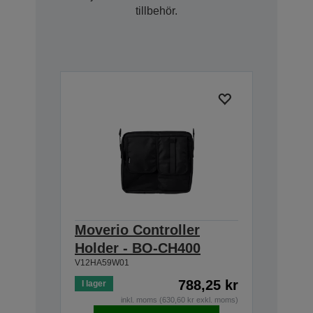
tillbehör.
Moverio Controller
Holder - BO-CH400
V12HA59W01
788,25 kr
I lager
inkl. moms (630,60 kr exkl. moms)