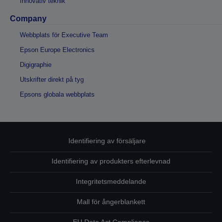
Innovativ teknik
Company
Webbplats för Executive Team
Epson Europe Electronics
Digigraphie
Utskrifter direkt på tyg
Epsons globala webbplats
Identifiering av försäljare
Identifiering av produkters efterlevnad
Integritetsmeddelande
Mall för ångerblankett
EU Data Act Compliance