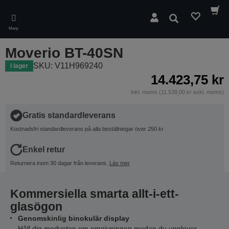
Skip
to
Sök
main
Meny
content
Moverio BT-40SN
SKU: V11H969240
I lager
14.423,75 kr
inkl. moms (11.539,00 kr exkl. moms)
Gratis standardleverans
Kostnadsfri standardleverans på alla beställningar över 250 kr
Enkel retur
Returnera inom 30 dagar från leverans.
Läs mer
Kommersiella smarta allt-i-ett-
glasögon
Genomskinlig binokulär display
Håll dig medveten om omgivningen medan du upplever