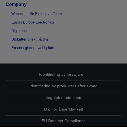
Company
Webbplats för Executive Team
Epson Europe Electronics
Digigraphie
Utskrifter direkt på tyg
Epsons globala webbplats
Identifiering av försäljare
Identifiering av produkters efterlevnad
Integritetsmeddelande
Mall för ångerblankett
EU Data Act Compliance