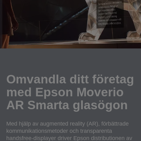
Omvandla ditt företag
med Epson Moverio
AR Smarta glasögon
Med hjälp av augmented reality (AR), förbättrade
kommunikationsmetoder och transparenta
handsfree-displayer driver Epson distributionen av