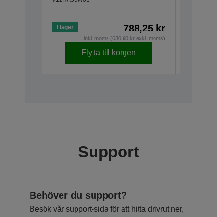
788,25 kr
I lager
Lågt på l
inkl. moms (630,60 kr exkl. moms)
Flytta till korgen
Support
Behöver du support?
Besök vår support-sida för att hitta drivrutiner,