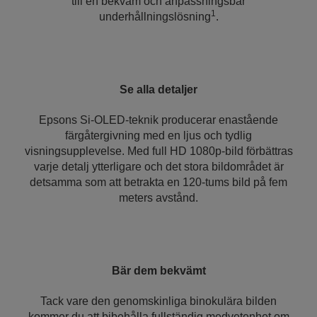
till en bekväm och anpassningsbar
1
underhållningslösning
.
Se alla detaljer
Epsons Si-OLED-teknik producerar enastående
färgåtergivning med en ljus och tydlig
visningsupplevelse. Med full HD 1080p-bild förbättras
varje detalj ytterligare och det stora bildområdet är
detsamma som att betrakta en 120-tums bild på fem
meters avstånd.
Bär dem bekvämt
Tack vare den genomskinliga binokulära bilden
kommer du att bibehålla fullständig medvetenhet om