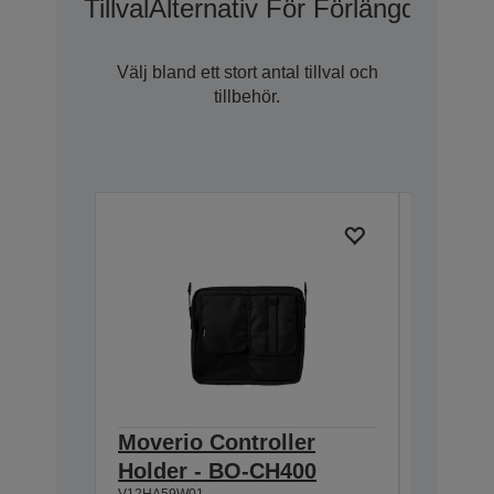
Tillval
Alternativ För Förlängd Gara
Välj bland ett stort antal tillval och
tillbehör.
Moverio Controller
Moveri
Holder - BO-CH400
Shade 
V12HA59W01
V12HA49W