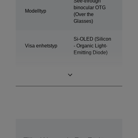
See-through
binocular OTG
Modelltyp
(Over the
Glasses)
Si-OLED (Silicon
Visa enhetstyp
- Organic Light-
Emitting Diode)
0,45 inch wide
Displaystorlek
panel (16:9)