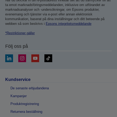
När du skickar in din e-postadress innebär det att du samtycker till att
ta emot marknadsföringsmeddelanden, inklusive om utförandet av
marknadsanalyser och -undersökningar, om Epsons produkter,
evenemang och tjänster via e-post eller annan elektronisk
kommunikation, baserat på dina inställningar och ditt beteende på
webben så som beskrivs i
Epsons integritetsmeddelande
*Restriktioner gäller
Följ oss på
Kundservice
De senaste erbjudandena
Kampanjer
Produktregistrering
Returnera beställning