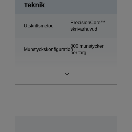
Teknik
PrecisionCore™-
Utskriftsmetod
skrivarhuvud
800 munstycken
Munstyckskonfiguration
per färg
Färgetikettskrivare
Kategori
för industrin