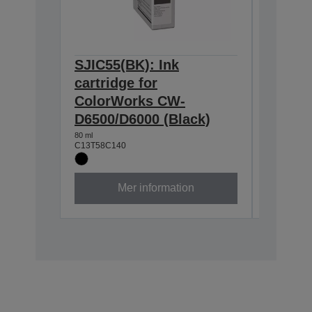
SJIC55(BK): Ink
SJIC55
cartridge for
for Co
ColorWorks CW-
D6500/
D6500/D6000 (Black)
80 ml
C13T58C3
80 ml
C13T58C140
Mer information