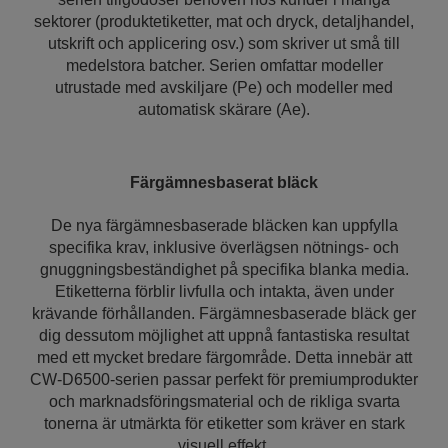
sektorer (produktetiketter, mat och dryck, detaljhandel,
utskrift och applicering osv.) som skriver ut små till
medelstora batcher. Serien omfattar modeller
utrustade med avskiljare (Pe) och modeller med
automatisk skärare (Ae).
Färgämnesbaserat bläck
De nya färgämnesbaserade bläcken kan uppfylla
specifika krav, inklusive överlägsen nötnings- och
gnuggningsbeständighet på specifika blanka media.
Etiketterna förblir livfulla och intakta, även under
krävande förhållanden. Färgämnesbaserade bläck ger
dig dessutom möjlighet att uppnå fantastiska resultat
med ett mycket bredare färgområde. Detta innebär att
CW-D6500-serien passar perfekt för premiumprodukter
och marknadsföringsmaterial och de rikliga svarta
tonerna är utmärkta för etiketter som kräver en stark
visuell effekt.