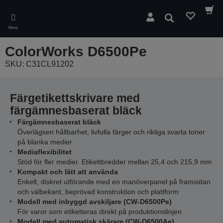
Skip
to
Sök
main
Meny
content
ColorWorks D6500Pe
SKU: C31CL91202
Färgetikettskrivare med
färgämnesbaserat bläck
Färgämnesbaserat bläck
Överlägsen hållbarhet, livfulla färger och rikliga svarta toner
på blanka medier
Mediaflexibilitet
Stöd för fler medier. Etikettbredder mellan 25,4 och 215,9 mm
Kompakt och lätt att använda
Enkelt, diskret utförande med en manöverpanel på framsidan
och välbekant, beprövad konstruktion och plattform
Modell med inbyggd avskiljare (CW-D6500Pe)
För varor som etiketteras direkt på produktionslinjen
Modell med automatisk skärare (CW-D6500Ae)