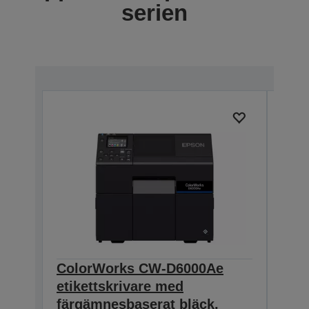
serien
ColorWorks CW-D6000Ae
Col
etikettskrivare med
etik
färgämnesbaserat bläck,
fär