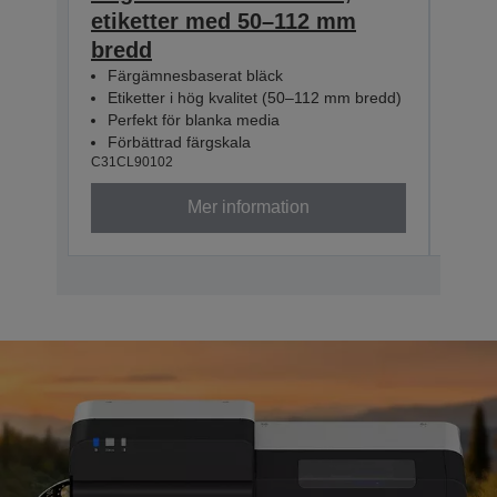
etiketter med 50–112 mm
eti
bredd
bre
Färgämnesbaserat bläck
Fär
Etiketter i hög kvalitet (50–112 mm bredd)
Eti
Perfekt för blanka media
Per
Förbättrad färgskala
För
C31CL90102
C31CL
Mer information