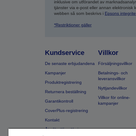
inklusive om utförandet av marknadsanal
tjänster via e-post eller annan elektronisk
webben så som beskrivs i
Epsons integrit
*Restriktioner gäller
Kundservice
Villkor
De senaste erbjudandena
Försäljningsvillkor
Kampanjer
Betalnings- och
leveransvillkor
Produktregistrering
Nyttjandevillkor
Returnera beställning
Villkor för online-
Garantikontroll
kampanjer
CoverPlus-registrering
Kontakt
Återförsäljarsökning