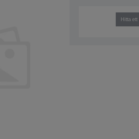
SKU: C41D096011
Hitta et