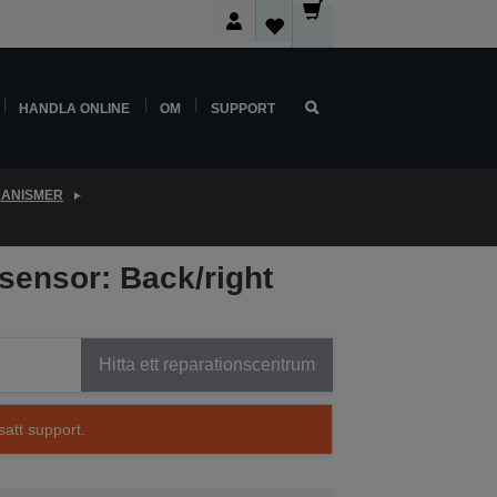
HANDLA ONLINE
OM
SUPPORT
KANISMER
sensor: Back/right
Hitta ett reparationscentrum
satt support.