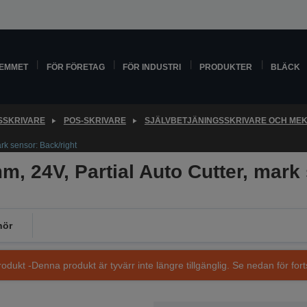
HEMMET
FÖR FÖRETAG
FÖR INDUSTRI
PRODUKTER
BLÄCK
SSKRIVARE
POS-SKRIVARE
SJÄLVBETJÄNINGSSKRIVARE OCH ME
k sensor: Back/right
 24V, Partial Auto Cutter, mark 
hör
dukt -Denna produkt är tyvärr inte längre tillgänglig. Se nedan för fort