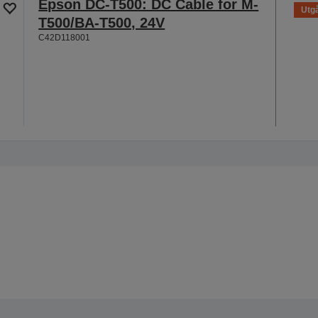
Epson DC-T500: DC Cable for M-
Utgå
T500/BA-T500, 24V
C42D118001