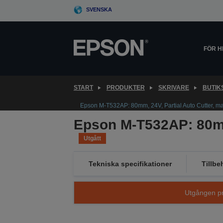
Skip
SVENSKA
to
main
content
FÖR 
START
PRODUKTER
SKRIVARE
BUTIK
Epson M-T532AP: 80mm, 24V, Partial Auto Cutter, mar
Epson M-T532AP: 80mm,
Utgått
Tekniska specifikationer
Tillbe
Utgången pro