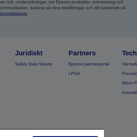
yser och -undersökningar, om Epsons produkter, evenemang och
 kommunikation, baserat på dina inställningar och ditt beteende på
etsmeddelande
Juridiskt
Partners
Tech
Safety Data Sheets
Epsons partnerportal
Värmefr
LPGA
Precisi
Micro P
Innovati