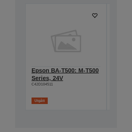
Epson BA-T500: M-T500
Epson
Series, 24V
Cable 
C42D104511
T500, 
C42D1180
Utgått
Utgått