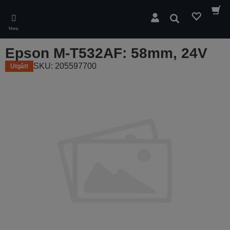
Skip
to
Sök
main
Meny
content
Epson M-T532AF: 58mm, 24V
SKU: 205597700
Utgått