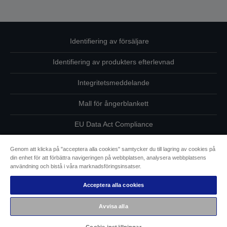
Identifiering av försäljare
Identifiering av produkters efterlevnad
Integritetsmeddelande
Mall för ångerblankett
EU Data Act Compliance
Kontakta oss angående dina uppgifter
Genom att klicka på "acceptera alla cookies" samtycker du till lagring av cookies på
din enhet för att förbättra navigeringen på webbplatsen, analysera webbplatsens
Information om cookies
användning och bistå i våra marknadsföringsinsatser.
Acceptera alla cookies
Epsons åtagande avseende tillgänglighet
Avvisa alla
Copyright © 2026 Seiko Epson