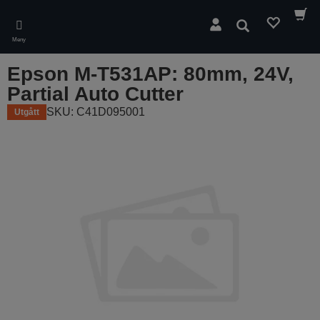
Skip
to
Sök
main
Meny
content
Epson M-T531AP: 80mm, 24V,
Partial Auto Cutter
SKU: C41D095001
Utgått