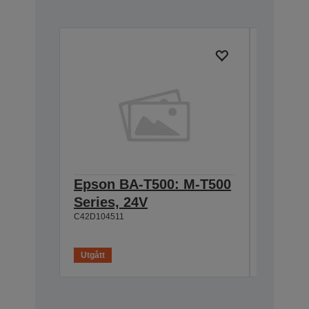
Epson BA-T500: M-T500
Epson
Series, 24V
Cable 
C42D104511
T500, 
C42D1180
Utgått
Utgått