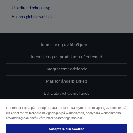
Utskrifter direkt på tyg
Epsons globala webbplats
Identifiering av försäljare
Identifiering av produkters efterlevnad
Integritetsmeddelande
Mall för ångerblankett
EU Data Act Compliance
Kontakta oss angående dina uppgifter
Genom att klicka på "acceptera alla cookies" samtycker du till lagring av cookies på
din enhet för att förbättra navigeringen på webbplatsen, analysera webbplatsens
Information om cookies
användning och bistå i våra marknadsföringsinsatser.
Acceptera alla cookies
Epsons åtagande avseende tillgänglighet