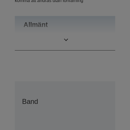
komma att ändras utan förvarning
Allmänt
Vikt
0,55 kg
Band