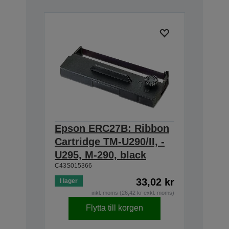
Epson ERC27B: Ribbon
Cartridge TM-U290/II, -
U295, M-290, black
C43S015366
33,02 kr
I lager
inkl. moms (26,42 kr exkl. moms)
Flytta till korgen