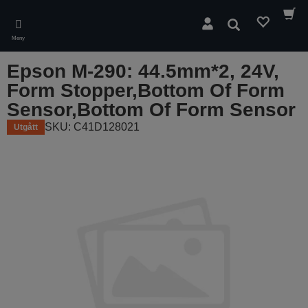
Skip
to
Sök
main
Meny
content
Epson M-290: 44.5mm*2, 24V,
Form Stopper,Bottom Of Form
Sensor,Bottom Of Form Sensor
SKU: C41D128021
Utgått