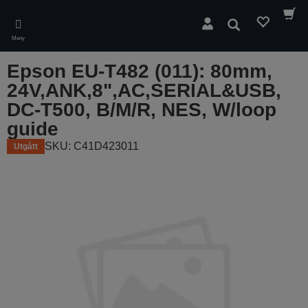
Skip
to
Sök
main
Meny
content
Epson EU-T482 (011): 80mm,
24V,ANK,8",AC,SERIAL&USB,
DC-T500, B/M/R, NES, W/loop
guide
SKU: C41D423011
Utgått