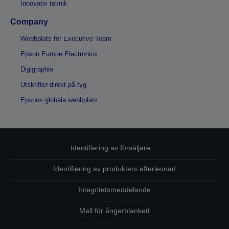
Innovativ teknik
Company
Webbplats för Executive Team
Epson Europe Electronics
Digigraphie
Utskrifter direkt på tyg
Epsons globala webbplats
Identifiering av försäljare
Identifiering av produkters efterlevnad
Integritetsmeddelande
Mall för ångerblankett