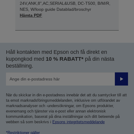
24V,ANK,8",AC,SERIAL&USB, DC-T500, B/M/R,
NES, W/loop guide Datablad/broschyr
Hämta PDF
Håll kontakten med Epson och få direkt en
kupongkod med
10 % RABATT*
på din nästa
beställning.
Skicka
När du skickar in din e-postadress innebär det att du samtycker till att
ta emot marknadsföringsmeddelanden, inklusive om utförandet av
marknadsanalyser och -undersökningar, om Epsons produkter,
evenemang och tjänster via e-post eller annan elektronisk
kommunikation, baserat på dina inställningar och ditt beteende på
webben så som beskrivs i
Epsons integritetsmeddelande
*Restriktioner gäller