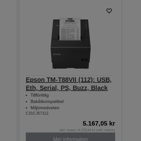
Epson TM-T88VII (112): USB,
Eps
Eth, Serial, PS, Buzz, Black
Eth
Tillförlitlig
Tillf
Bakåtkompatibel
Bak
Miljömedveten
Mil
C31CJ57112
C31CJ
5.167,05 kr
inkl. moms (4.133,64 kr exkl. moms)
Mer information