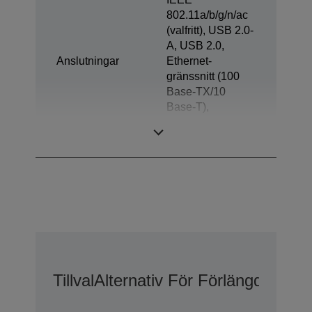
802.11a/b/g/n/ac
(valfritt), USB 2.0-
A, USB 2.0,
Anslutningar
Ethernet-
gränssnitt (100
Base-TX/10
Base-T),
Utmatning, USB-
driven
Tillval
Alternativ För Förlängd Gara