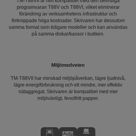
TM-T88VII är helt kompatibel med den befintliga
programvaran T88V och T88VI, vilket eliminerar
förändring av verksamhetens infrastruktur och
förknippade höga kostnader. Skrivaren har dessutom
samma format som tidigare modeller och kan användas
på samma diskar/kassor i butiken.
Miljömedveten
TM-T88VII har minskad miljöpåverkan, lägre ljudnivå,
lägre energiförbrukning och ett mindre, mer effektiv
nätaggregat. Skrivaren är kompatibel med mer
miljövänligt, fenolfritt papper.