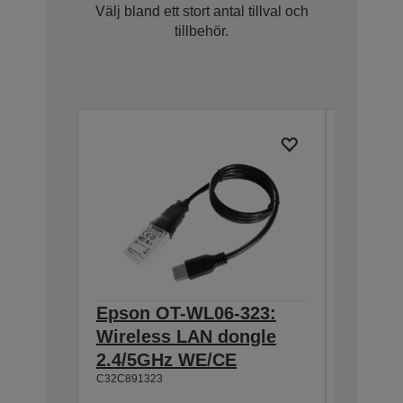
Välj bland ett stort antal tillval och
tillbehör.
Epson OT-WL06-323:
Epson
Wireless LAN dongle
USB In
2.4/5GHz WE/CE
(For o
C32C891323
printer
C32C8240