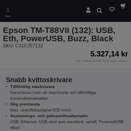
Skip
to
Sök
main
Meny
content
Epson TM-T88VII (132): USB,
Eth, PowerUSB, Buzz, Black
SKU: C31CJ57132
5.327,14 kr
inkl. moms (4.261,71 kr exkl. moms)
Snabb kvittoskrivare
Tillförlitlig maskinvara
Garanteras med vår beprövade och tillförlitliga
konstruktionskvalitet
Hög prestanda
Max. utskriftshastighet 500 mm/s
Anslutnings- och gränssnittsalternativ
USB, Ethernet, USB-värd som standard, seriell, PoweredUSB,
tillval