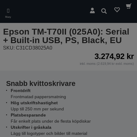
Skip
to
Sök
main
Meny
content
Epson TM-T70II (025A0): Serial
+ Built-in USB, PS, Black, EU
SKU: C31CD38025A0
3.274,92 kr
inkl. moms (2.619,94 kr exkl. moms)
Snabb kvittoskrivare
Frontdrift
Frontmatad pappersmatning
Hög utskriftshastighet
Upp till 250 mm per sekund
Platsbesparande
Får enkelt plats under de flesta köpdiskar
Utskrifter i gråskala
Lägg till logotyper och bilder till material