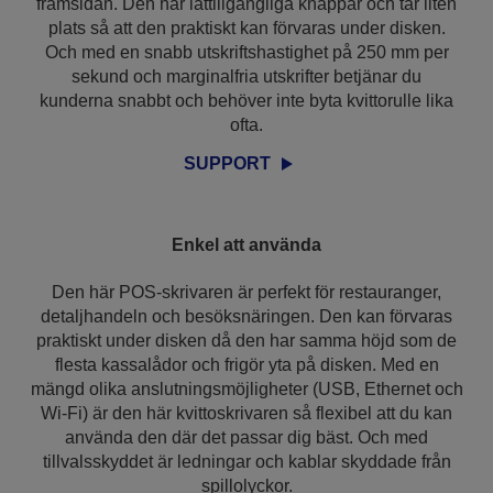
framsidan. Den har lättillgängliga knappar och tar liten
plats så att den praktiskt kan förvaras under disken.
Och med en snabb utskriftshastighet på 250 mm per
sekund och marginalfria utskrifter betjänar du
kunderna snabbt och behöver inte byta kvittorulle lika
ofta.
SUPPORT
Enkel att använda
Den här POS-skrivaren är perfekt för restauranger,
detaljhandeln och besöksnäringen. Den kan förvaras
praktiskt under disken då den har samma höjd som de
flesta kassalådor och frigör yta på disken. Med en
mängd olika anslutningsmöjligheter (USB, Ethernet och
Wi-Fi) är den här kvittoskrivaren så flexibel att du kan
använda den där det passar dig bäst. Och med
tillvalsskyddet är ledningar och kablar skyddade från
spillolyckor.