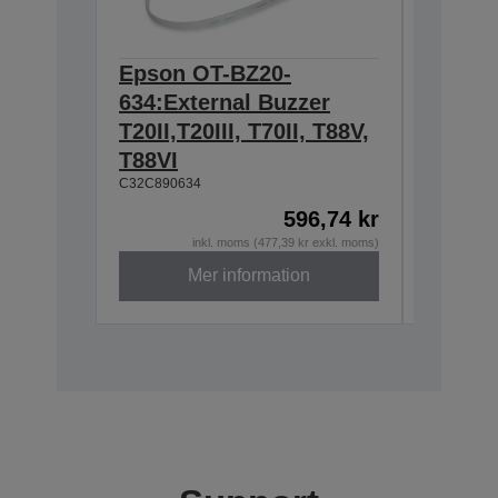
Epson OT-BZ20-
Epson 
634:External Buzzer
for TM
C32C8146
T20II,T20III, T70II, T88V,
T88VI
C32C890634
596,74 kr
inkl. moms (477,39 kr exkl. moms)
Mer information