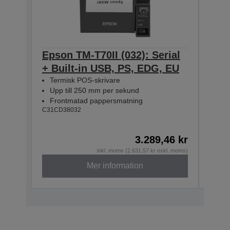
Epson TM-T70II (032): Serial
Eps
+ Built-in USB, PS, EDG, EU
Seri
Termisk POS-skrivare
Bla
Upp till 250 mm per sekund
Ter
Frontmatad pappersmatning
Upp
C31CD38032
Fro
C31CD
3.289,46 kr
inkl. moms (2.631,57 kr exkl. moms)
Mer information