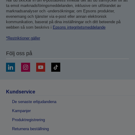
När du skickar in din e-postadress innebär det att du samtycker till att
ta emot marknadsföringsmeddelanden, inklusive om utförandet av
marknadsanalyser och -undersökningar, om Epsons produkter,
evenemang och tjänster via e-post eller annan elektronisk
kommunikation, baserat på dina inställningar och ditt beteende på
webben så som beskrivs i
Epsons integritetsmeddelande
*Restriktioner gäller
Följ oss på
Kundservice
De senaste erbjudandena
Kampanjer
Produktregistrering
Returnera beställning